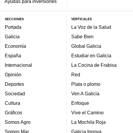
Ayudas para inversiones
SECCIONES
VERTICALES
Portada
La Voz de la Salud
Galicia
Sabe Bien
Economía
Global Galicia
España
Estudiar en Galicia
Internacional
La Cocina de Frabisa
Opinión
Red
Deportes
Plata o plomo
Sociedad
Ven A Galicia
Cultura
Enfoque
Gráficos
Vive el Camino
Somos Agro
La Mochila Roja
Somos Mar
Galicia Innova