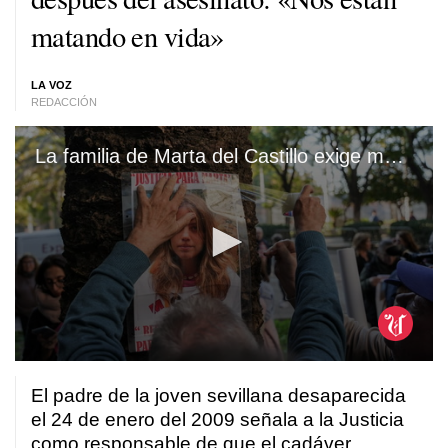
matando en vida»
LA VOZ
REDACCIÓN
La familia de Marta del Castillo exige más investigación 15 años después del asesinato
0
seconds
El padre de la joven sevillana desaparecida
of
34
el 24 de enero del 2009 señala a la Justicia
seconds
como responsable de que el cadáver