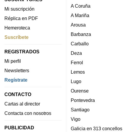
A Coruña
Mi suscripción
A Mariña
Réplica en PDF
Arousa
Hemeroteca
Barbanza
Suscríbete
Carballo
REGISTRADOS
Deza
Mi perfil
Ferrol
Newsletters
Lemos
Regístrate
Lugo
Ourense
CONTACTO
Pontevedra
Cartas al director
Santiago
Contacta con nosotros
Vigo
PUBLICIDAD
Galicia en 313 concellos