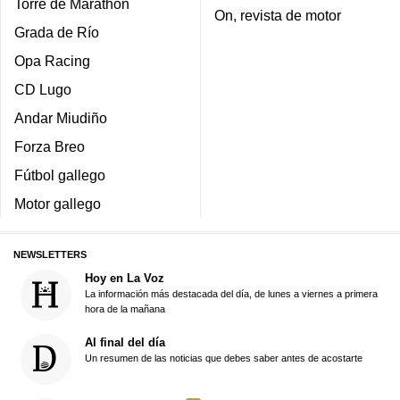
Torre de Marathon
On, revista de motor
Grada de Río
Opa Racing
CD Lugo
Andar Miudiño
Forza Breo
Fútbol gallego
Motor gallego
NEWSLETTERS
Hoy en La Voz
La información más destacada del día, de lunes a viernes a primera
hora de la mañana
Al final del día
Un resumen de las noticias que debes saber antes de acostarte