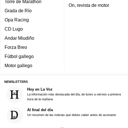
Torre de Marathon
On, revista de motor
Grada de Río
Opa Racing
CD Lugo
Andar Miudiño
Forza Breo
Fútbol gallego
Motor gallego
NEWSLETTERS
Hoy en La Voz
La información más destacada del día, de lunes a viernes a primera
hora de la mañana
Al final del día
Un resumen de las noticias que debes saber antes de acostarte