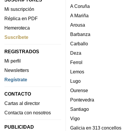
A Coruña
Mi suscripción
A Mariña
Réplica en PDF
Arousa
Hemeroteca
Barbanza
Suscríbete
Carballo
REGISTRADOS
Deza
Mi perfil
Ferrol
Newsletters
Lemos
Regístrate
Lugo
Ourense
CONTACTO
Pontevedra
Cartas al director
Santiago
Contacta con nosotros
Vigo
PUBLICIDAD
Galicia en 313 concellos