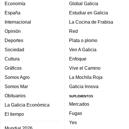
Economía
Global Galicia
España
Estudiar en Galicia
Internacional
La Cocina de Frabisa
Opinión
Red
Deportes
Plata o plomo
Sociedad
Ven A Galicia
Cultura
Enfoque
Gráficos
Vive el Camino
Somos Agro
La Mochila Roja
Somos Mar
Galicia Innova
Obituarios
SUPLEMENTOS
Mercados
La Galicia Económica
Fugas
El tiempo
Yes
Mundial 2026