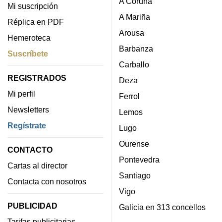
A Coruña
Mi suscripción
A Mariña
Réplica en PDF
Arousa
Hemeroteca
Barbanza
Suscríbete
Carballo
REGISTRADOS
Deza
Mi perfil
Ferrol
Newsletters
Lemos
Regístrate
Lugo
Ourense
CONTACTO
Pontevedra
Cartas al director
Santiago
Contacta con nosotros
Vigo
PUBLICIDAD
Galicia en 313 concellos
Tarifas publicitarias