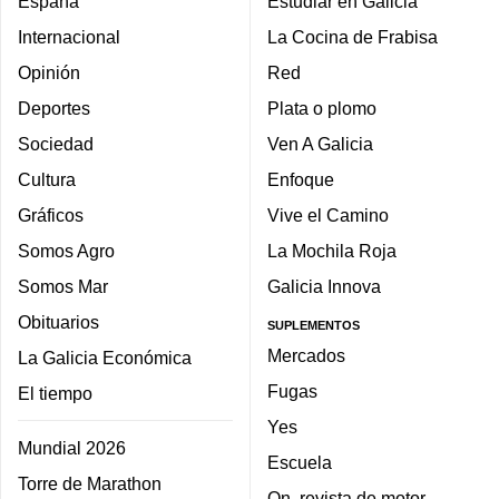
España
Estudiar en Galicia
Internacional
La Cocina de Frabisa
Opinión
Red
Deportes
Plata o plomo
Sociedad
Ven A Galicia
Cultura
Enfoque
Gráficos
Vive el Camino
Somos Agro
La Mochila Roja
Somos Mar
Galicia Innova
Obituarios
SUPLEMENTOS
Mercados
La Galicia Económica
Fugas
El tiempo
Yes
Mundial 2026
Escuela
Torre de Marathon
On, revista de motor