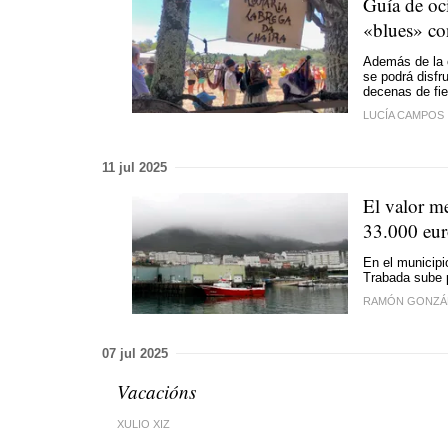
Guía de oc
«blues» co
Además de la c
se podrá disfr
decenas de fie
LUCÍA CAMPOS
11 jul 2025
El valor m
33.000 euro
En el municipi
Trabada sube 
RAMÓN GONZÁ
07 jul 2025
Vacacións
XULIO XIZ