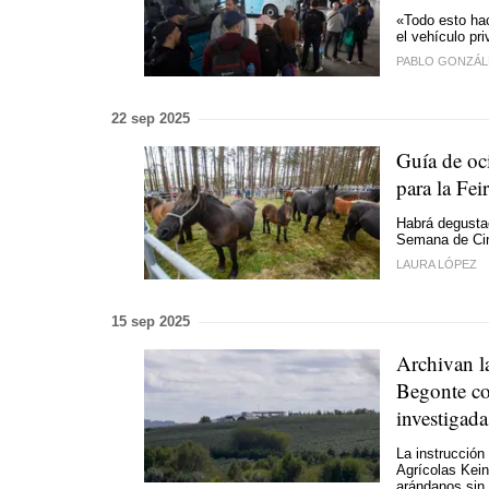
«Todo esto hac
el vehículo pr
PABLO GONZÁL
22 sep 2025
Guía de oc
para la Fei
Habrá degusta
Semana de Cin
LAURA LÓPEZ
15 sep 2025
Archivan l
Begonte co
investigada
La instrucción
Agrícolas Kein
arándanos sin 