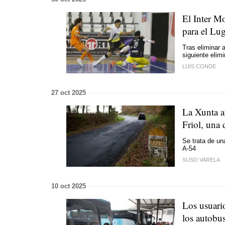
El Inter Mo
para el Lu
Tras eliminar 
siguiente elimi
LUIS CONDE
27 oct 2025
La Xunta ap
Friol, una 
Se trata de una
A-54
SUSO VARELA
10 oct 2025
Los usuario
los autobu