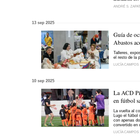
ANDRÉ S. ZAPA
13 sep 2025
Guía de oc
Abastos ac
Talleres, expo
el resto de la 
LUCÍA CAMPOS
10 sep 2025
La ACD Pir
en fútbol 
La vuelta al c
Lugo el fútbol
con apenas do
convertido en 
LUCÍA CAMPOS