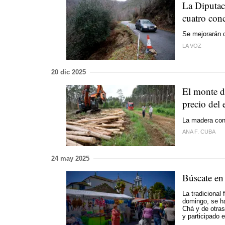
La Diputac
cuatro conc
Se mejorarán 
LA VOZ
20 dic 2025
El monte de
precio del 
La madera con
ANA F. CUBA
24 may 2025
Búscate en
La tradicional
domingo, se ha
Chá y de otra
y participado 