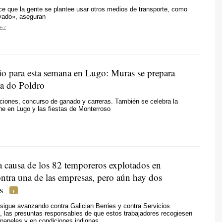
e que la gente se plantee usar otros medios de transporte, como
ivado», aseguran
EZ
io para esta semana en Lugo: Muras se prepara
ra do Poldro
ciones, concurso de ganado y carreras. También se celebra la
e en Lugo y las fiestas de Monterroso
a causa de los 82 temporeros explotados en
ntra una de las empresas, pero aún hay dos
s
 sigue avanzando contra Galician Berries y contra Servicios
, las presuntas responsables de que estos trabajadores recogiesen
papeles y en condiciones indignas