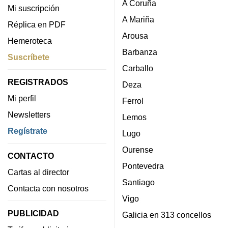
A Coruña
Mi suscripción
A Mariña
Réplica en PDF
Arousa
Hemeroteca
Barbanza
Suscríbete
Carballo
REGISTRADOS
Deza
Mi perfil
Ferrol
Newsletters
Lemos
Regístrate
Lugo
Ourense
CONTACTO
Pontevedra
Cartas al director
Santiago
Contacta con nosotros
Vigo
PUBLICIDAD
Galicia en 313 concellos