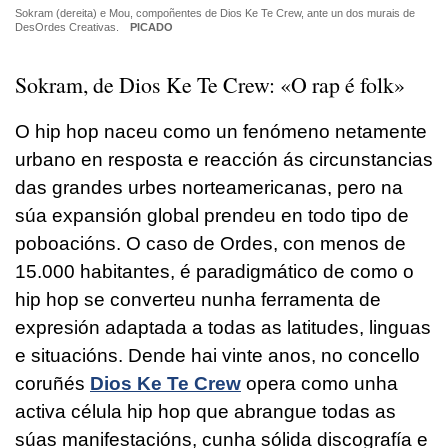
Sokram (dereita) e Mou, compoñentes de Dios Ke Te Crew, ante un dos murais de
DesOrdes Creativas.
PICADO
Sokram, de Dios Ke Te Crew: «O rap é folk»
O hip hop naceu como un fenómeno netamente
urbano en resposta e reacción ás circunstancias
das grandes urbes norteamericanas, pero na
súa expansión global prendeu en todo tipo de
poboacións. O caso de Ordes, con menos de
15.000 habitantes, é paradigmático de como o
hip hop se converteu nunha ferramenta de
expresión adaptada a todas as latitudes, linguas
e situacións. Dende hai vinte anos, no concello
coruñés
Dios Ke Te Crew
opera como unha
activa célula hip hop que abrangue todas as
súas manifestacións, cunha sólida discografía e