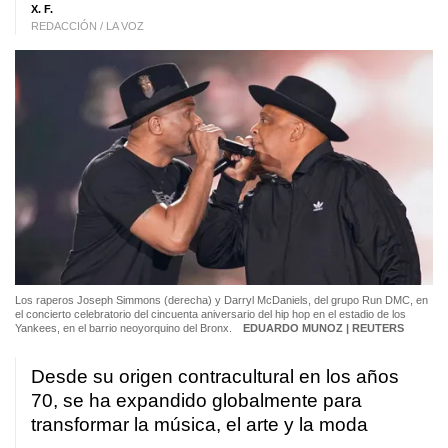
X. F.
REDACCIÓN / LA VOZ
Los raperos Joseph Simmons (derecha) y Darryl McDaniels, del grupo Run DMC, en
el concierto celebratorio del cincuenta aniversario del hip hop en el estadio de los
Yankees, en el barrio neoyorquino del Bronx.
EDUARDO MUNOZ | REUTERS
Desde su origen contracultural en los años
70, se ha expandido globalmente para
transformar la música, el arte y la moda