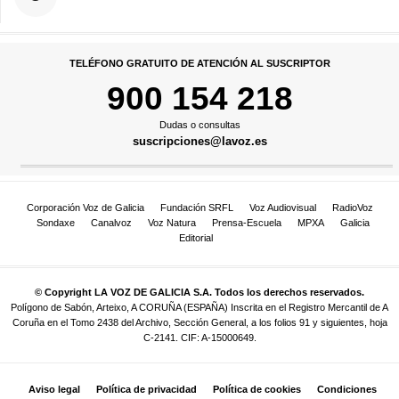
TELÉFONO GRATUITO DE ATENCIÓN AL SUSCRIPTOR
900 154 218
Dudas o consultas
suscripciones@lavoz.es
Corporación Voz de Galicia
Fundación SRFL
Voz Audiovisual
RadioVoz
Sondaxe
Canalvoz
Voz Natura
Prensa-Escuela
MPXA
Galicia
Editorial
© Copyright LA VOZ DE GALICIA S.A. Todos los derechos reservados.
Polígono de Sabón, Arteixo, A CORUÑA (ESPAÑA) Inscrita en el Registro Mercantil de A
Coruña en el Tomo 2438 del Archivo, Sección General, a los folios 91 y siguientes, hoja
C-2141. CIF: A-15000649.
Aviso legal
Política de privacidad
Política de cookies
Condiciones