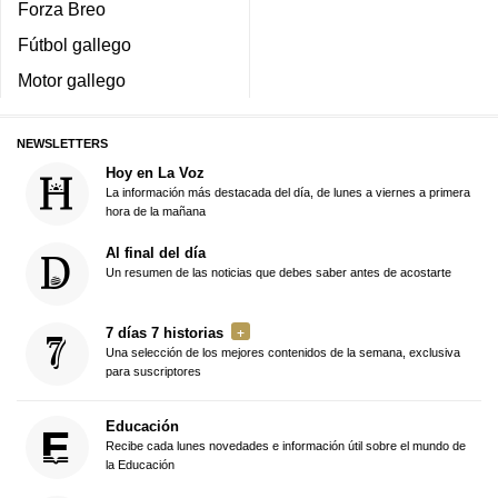
Forza Breo
Fútbol gallego
Motor gallego
NEWSLETTERS
Hoy en La Voz
La información más destacada del día, de lunes a viernes a primera
hora de la mañana
Al final del día
Un resumen de las noticias que debes saber antes de acostarte
7 días 7 historias
Una selección de los mejores contenidos de la semana, exclusiva
para suscriptores
Educación
Recibe cada lunes novedades e información útil sobre el mundo de
la Educación