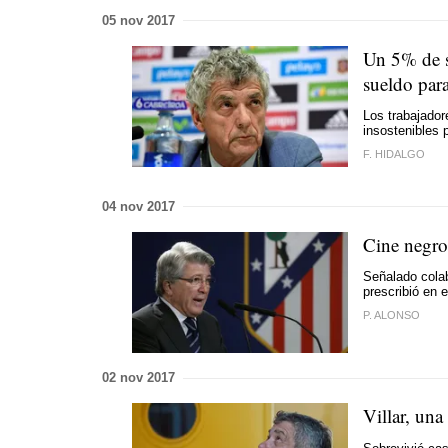
05 nov 2017
Un 5% de s
sueldo para
Los trabajador
insostenibles p
F. HIDALGO
04 nov 2017
Cine negro 
Señalado colab
prescribió en 
P. ALONSO
02 nov 2017
Villar, una