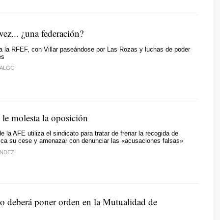
ez... ¿una federación?
a la RFEF, con Villar paseándose por Las Rozas y luchas de poder
es
DALGO
 le molesta la oposición
e la AFE utiliza el sindicato para tratar de frenar la recogida de
sca su cese y amenazar con denunciar las «acusaciones falsas»
ÁNDEZ
o deberá poner orden en la Mutualidad de