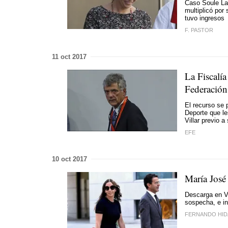
Caso Soule La 
multiplicó por
tuvo ingresos
F. PASTOR
11 oct 2017
La Fiscalía
Federación
El recurso se 
Deporte que le
Villar previo a
EFE
10 oct 2017
María José 
Descarga en Vi
sospecha, e in
FERNANDO HI