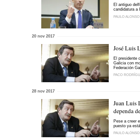
El antiguo del
candidatura a 
PAULO ALONSO
20 nov 2017
José Luis 
El presidente 
Galicia con mo
Federación Ga
PACO RODRÍG
28 nov 2017
Juan Luis L
dependa de
Pese a creer e
puesto ya est
PAULO ALONSO