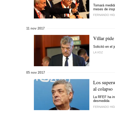
Tomará medidas
meses de insp
FERNANDO HI
11 nov 2017
Villar pide
Solicitó en el
LA VOZ
05 nov 2017
Los supersu
al colapso
La RFEF ha ini
desmedida
FERNANDO HI