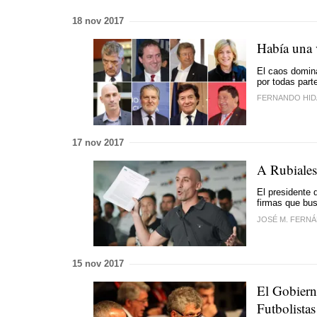
18 nov 2017
Había una v
El caos domin
por todas part
FERNANDO HI
17 nov 2017
A Rubiales
El presidente d
firmas que bu
JOSÉ M. FERN
15 nov 2017
El Gobiern
Futbolistas