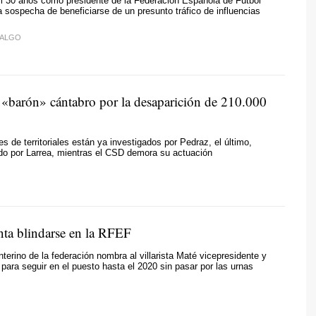
i 30 años como presidente de la Federación Española de Fútbol
a sospecha de beneficiarse de un presunto tráfico de influencias
DALGO
 «barón» cántabro por la desaparición de 210.000
s de territoriales están ya investigados por Pedraz, el último,
do por Larrea, mientras el CSD demora su actuación
enta blindarse en la RFEF
nterino de la federación nombra al villarista Maté vicepresidente y
 para seguir en el puesto hasta el 2020 sin pasar por las urnas