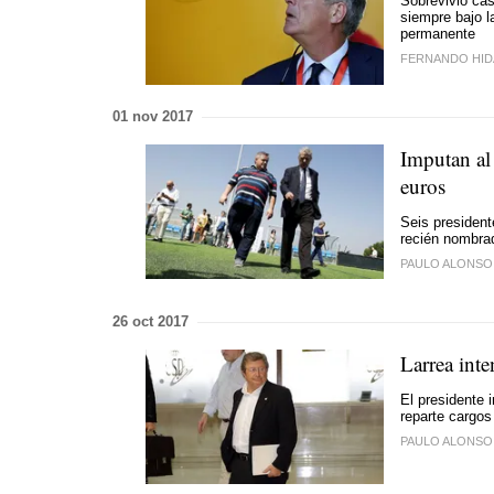
Sobrevivió cas
siempre bajo l
permanente
FERNANDO HI
01 nov 2017
Imputan al
euros
Seis presidente
recién nombra
PAULO ALONSO
26 oct 2017
Larrea int
El presidente i
reparte cargos
PAULO ALONSO