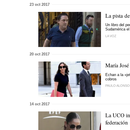
23 oct 2017
La pista de
Un libro del p
Sudamérica el 
LA VOZ
20 oct 2017
María José
Echan a la «je
cobros
PAULO ALONSO
14 oct 2017
La UCO inv
federación