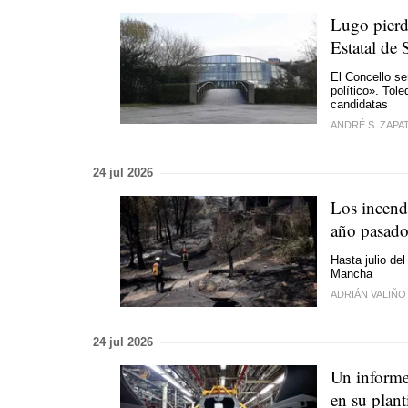
Lugo pierd
Estatal de 
El Concello se
político
». Tole
candidatas
ANDRÉ S. ZAPA
24 jul 2026
Los incendi
año pasad
Hasta julio de
Mancha
ADRIÁN VALIÑO
24 jul 2026
Un informe 
en su planti