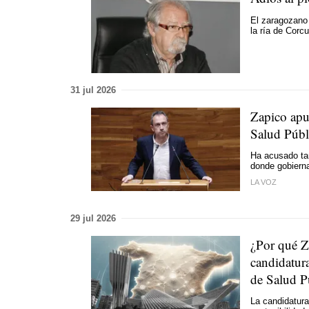
El zaragozano
la ría de Corc
31 jul 2026
Zapico apue
Salud Públ
Ha acusado ta
donde gobiern
LA VOZ
29 jul 2026
¿Por qué Z
candidatura
de Salud P
La candidatura 