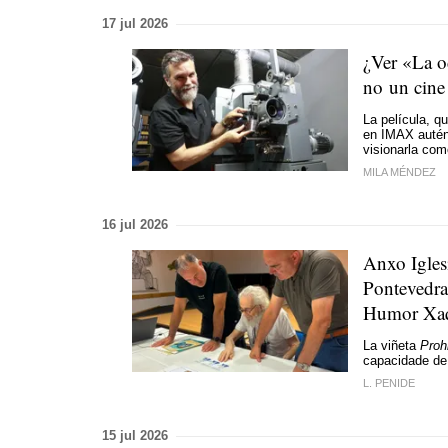
17 jul 2026
¿Ver «La o
no un cine
La película, q
en IMAX autén
visionarla como
MILA MÉNDEZ
16 jul 2026
Anxo Igles
Pontevedra
Humor Xaq
La viñeta
Proh
capacidade de 
L. PENIDE
15 jul 2026