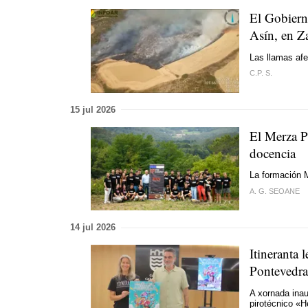
El Gobiern
Asín, en Z
Las llamas afe
C.P. S.
15 jul 2026
El Merza P
docencia
La formación Mu
A. G. SEOANE
14 jul 2026
Itineranta 
Pontevedra
A xornada ina
pirotécnico «