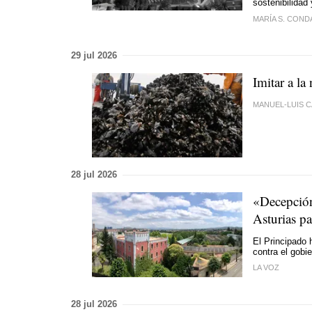
sostenibilidad 
MARÍA S. CON
29 jul 2026
Imitar a la
MANUEL-LUIS 
28 jul 2026
«Decepción 
Asturias pa
El Principado 
contra el gobi
LA VOZ
28 jul 2026