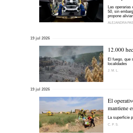
Las operarias 
50, sin embar
propone aliviar
ALEJANDRA PA
19 jul 2026
12.000 hec
El fuego, que 
localidades
J. M. L.
19 jul 2026
El operativ
mantiene es
La superficie 
C. P. S.