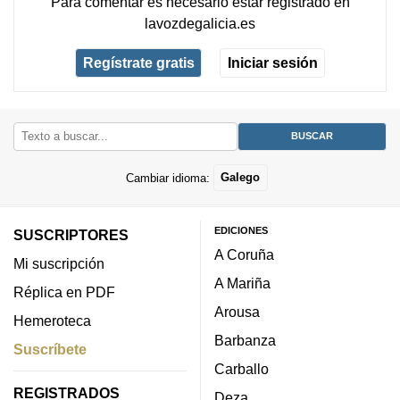
Para comentar es necesario
estar registrado
en
lavozdegalicia.es
Regístrate gratis
Iniciar sesión
Cambiar idioma:
Galego
EDICIONES
SUSCRIPTORES
A Coruña
Mi suscripción
A Mariña
Réplica en PDF
Arousa
Hemeroteca
Barbanza
Suscríbete
Carballo
REGISTRADOS
Deza