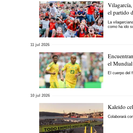
Vilagarcía,
el partido 
La vilagarcian
como ha ido su
11 jul 2026
Encuentran
el Mundial
El cuerpo del 
10 jul 2026
Kaleido cel
Colaborará con