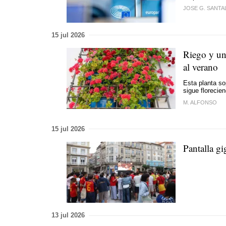
JOSE G. SANTA
15 jul 2026
Riego y un 
al verano
Esta planta so
sigue florecie
M. ALFONSO
15 jul 2026
Pantalla g
13 jul 2026