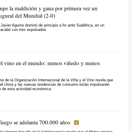
pe la maldición y gana por primera vez un
augural del Mundial (2-0)
 Javier Aguirre dominó de principio a fin ante Sudáfrica, en un
 acabó con tres expulsados
del vino en el mundo: menos viñedo y menos
rme de la Organización Internacional de la Viña y el Vino revela que
, el clima y las nuevas tendencias de consumo están impulsando
n de esta actividad económica
 fuego se adelanta 700.000 años
ía pionera basada en la luminiscencia revela que el Homo erectus