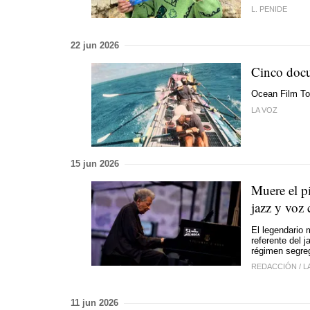
L. PENIDE
22 jun 2026
Cinco docu
Ocean Film Tou
LA VOZ
15 jun 2026
Muere el p
jazz y voz 
El legendario 
referente del 
régimen segre
REDACCIÓN
/
L
11 jun 2026