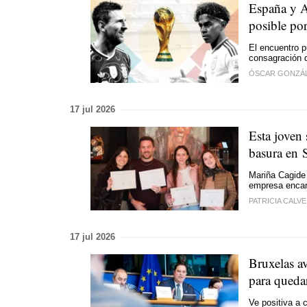
España y A
posible po
El encuentro p
consagración d
ÓSCAR GONZÁ
17 jul 2026
Esta joven 
basura en 
Mariña Cagide 
empresa encar
PATRICIA CALV
17 jul 2026
Bruxelas av
para queda
Ve positiva a 