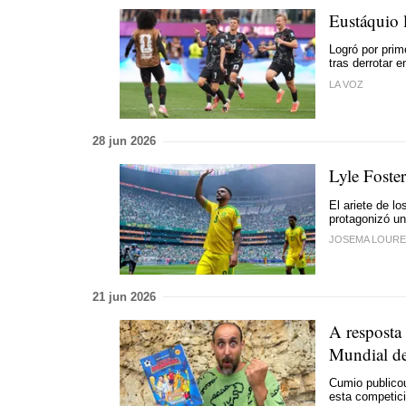
Eustáquio l
Logró por prim
tras derrotar 
LA VOZ
28 jun 2026
Lyle Foster
El ariete de l
protagonizó un
JOSEMA LOURE
21 jun 2026
A resposta 
Mundial de
Cumio publicou
esta competic