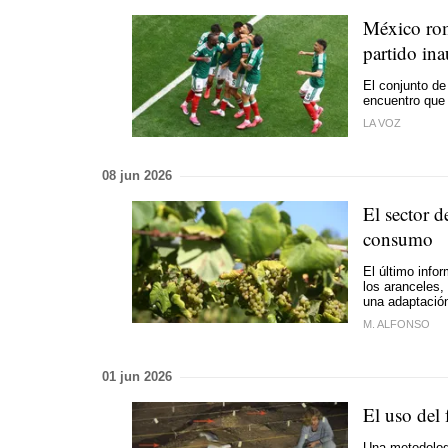
México rom
partido in
El conjunto de
encuentro que
LA VOZ
08 jun 2026
El sector 
consumo
El último info
los aranceles
una adaptació
M. ALFONSO
01 jun 2026
El uso del
Una metodolog