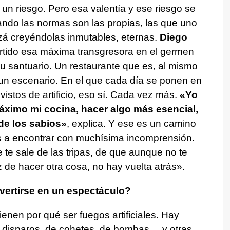
 un riesgo. Pero esa valentía y ese riesgo se
ando las normas son las propias, las que uno
á creyéndolas inmutables, eternas.
Diego
ertido esa máxima transgresora en el germen
u santuario. Un restaurante que es, al mismo
un escenario. En el que cada día se ponen en
stos de artificio, eso sí. Cada vez más.
«Yo
áximo mi cocina, hacer algo más esencial,
z de los sabios»
, explica. Y ese es un camino
vas a encontrar con muchísima incomprensión.
te sale de las tripas, de que aunque no te
 de hacer otra cosa, no hay vuelta atrás».
ertirse en un espectáculo?
enen por qué ser fuegos artificiales. Hay
 disparos, de cohetes, de bombas..., y otras