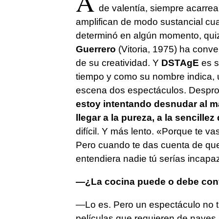
A
de valentía, siempre acarrea
amplifican de modo sustancial cu
determinó en algún momento, quiz
Guerrero
(Vitoria, 1975) ha conv
de su creatividad. Y
DSTAgE
es s
tiempo y como su nombre indica, 
escena dos espectáculos. Desprovi
estoy intentando desnudar al m
llegar a la pureza, a la sencille
difícil. Y más lento. «Porque te 
Pero cuando te das cuenta de que 
entendiera nadie tú serías incapaz
—¿La cocina puede o debe conv
—Lo es. Pero un espectáculo no ti
películas que requieren de naves,