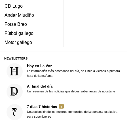
CD Lugo
Andar Miudiño
Forza Breo
Fútbol gallego
Motor gallego
NEWSLETTERS
Hoy en La Voz
La información más destacada del día, de lunes a viernes a primera
hora de la mañana
Al final del día
Un resumen de las noticias que debes saber antes de acostarte
7 días 7 historias
Una selección de los mejores contenidos de la semana, exclusiva
para suscriptores