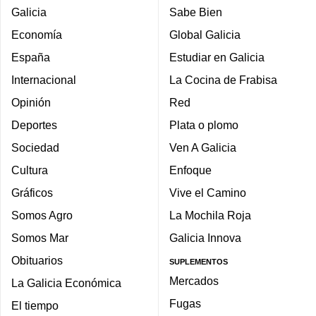
Galicia
Sabe Bien
Economía
Global Galicia
España
Estudiar en Galicia
Internacional
La Cocina de Frabisa
Opinión
Red
Deportes
Plata o plomo
Sociedad
Ven A Galicia
Cultura
Enfoque
Gráficos
Vive el Camino
Somos Agro
La Mochila Roja
Somos Mar
Galicia Innova
Obituarios
SUPLEMENTOS
Mercados
La Galicia Económica
Fugas
El tiempo