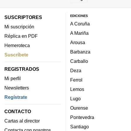
EDICIONES
SUSCRIPTORES
A Coruña
Mi suscripción
A Mariña
Réplica en PDF
Arousa
Hemeroteca
Barbanza
Suscríbete
Carballo
REGISTRADOS
Deza
Mi perfil
Ferrol
Newsletters
Lemos
Regístrate
Lugo
Ourense
CONTACTO
Pontevedra
Cartas al director
Santiago
Contacta con nosotros