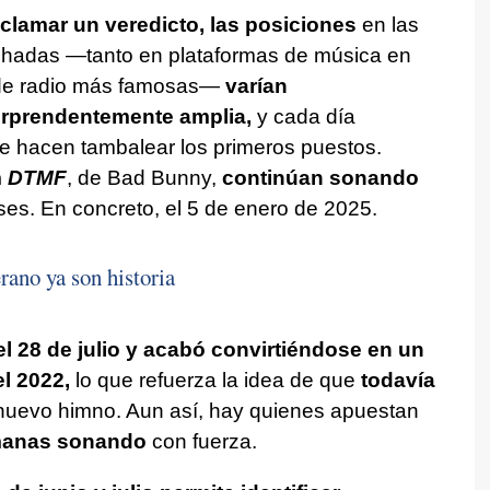
lamar un veredicto, las posiciones
en las
chadas —tanto en plataformas de música en
de radio más famosas—
varían
orprendentemente
amplia,
y cada día
 hacen tambalear los primeros puestos.
m
DTMF
, de Bad Bunny,
continúan sonando
s. En concreto, el 5 de enero de 2025.
rano ya son historia
el 28 de julio y acabó convirtiéndose en un
l 2022,
lo que refuerza la idea de que
todavía
nuevo himno. Aun así, hay quienes apuestan
emanas sonando
con fuerza.