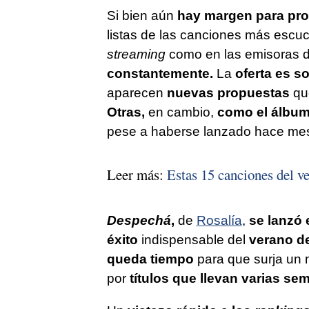
Si bien aún
hay margen para proc
listas de las canciones más escu
streaming
como en las emisoras 
constantemente.
La
oferta
es s
aparecen
nuevas propuestas
que
Otras,
en cambio,
como el álbu
pese a haberse lanzado hace mese
Leer más:
Estas 15 canciones del ve
Despech
á
,
de
Rosalía
,
se lanzó 
éxito
indispensable del
verano de
queda tiempo
para que surja un 
por
títulos que llevan varias s