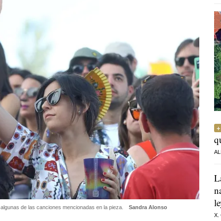
q
AL
L
n
l
algunas de las canciones mencionadas en la pieza.
Sandra Alonso
X.