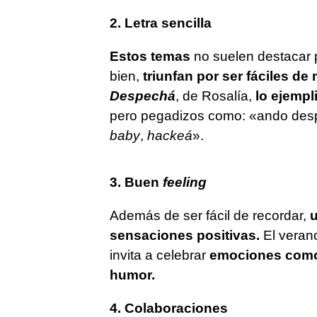
2. Letra sencilla
Estos temas
no suelen destacar p
bien,
triunfan
por ser fáciles de
Despechá
, de Rosalía,
lo ejempli
pero pegadizos como: «ando desp
baby
,
hackeá
».
3. Buen
feeling
Además de ser fácil de recordar,
u
sensaciones positivas.
El verano
invita a celebrar
emociones com
humor.
4. Colaboraciones