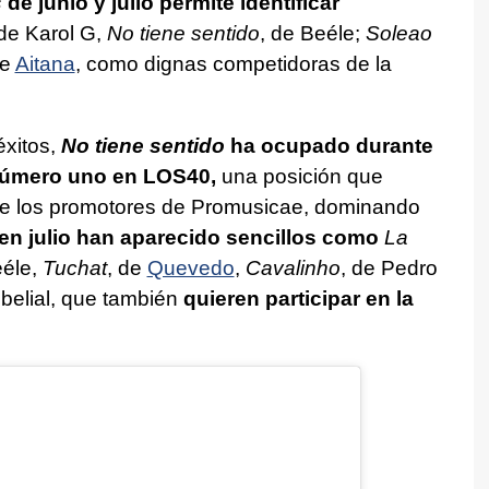
s
de junio y julio
permite identificar
de Karol G,
No tiene sentido
, de Beéle;
Soleao
e
Aitana
, como dignas competidoras de la
éxitos,
No tiene sentido
ha ocupado durante
número uno en LOS40,
una posición que
s de los promotores de Promusicae, dominando
en julio han aparecido sencillos como
La
éle,
Tuchat
, de
Quevedo
,
Cavalinho
, de Pedro
8belial, que también
quieren participar en la