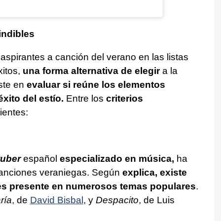
indibles
aspirantes a canción del verano en las listas
xitos,
una forma alternativa de elegir
a la
ste en
evaluar si reúne los elementos
xito del estío.
Entre los
criterios
ientes:
uber
español
especializado en música,
ha
canciones veraniegas. Según
explica, existe
es presente en numerosos temas populares
.
ría
, de
David Bisbal
, y
Despacito
, de Luis