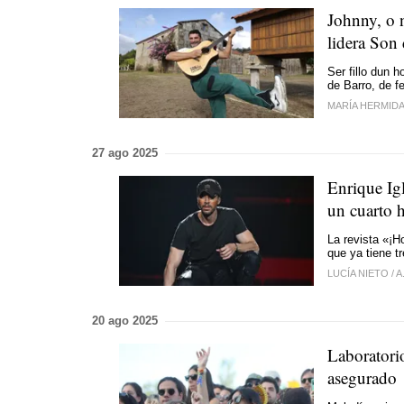
Johnny, o 
lidera Son
Ser fillo dun 
de Barro, de fe
MARÍA HERMID
27 ago 2025
Enrique Ig
un cuarto h
La revista «¡H
que ya tiene t
LUCÍA NIETO
/
A
20 ago 2025
Laboratori
asegurado