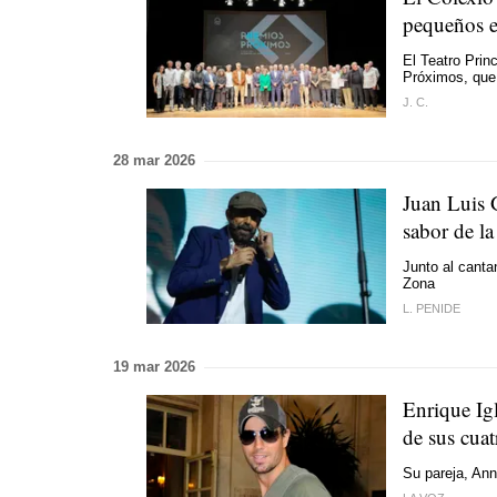
pequeños e
El Teatro Prin
Próximos, que 
J. C.
28 mar 2026
Juan Luis 
sabor de la
Junto al canta
Zona
L. PENIDE
19 mar 2026
Enrique Igl
de sus cuat
Su pareja, An