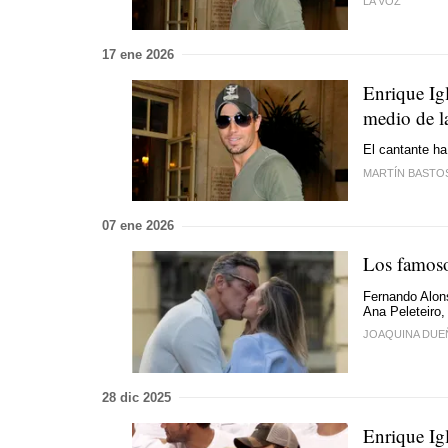
LA VOZ
17 ene 2026
Enrique Ig
medio de l
El cantante ha
MARTÍN BASTO
07 ene 2026
Los famoso
Fernando Alon
Ana Peleteiro,
JOAQUINA DUE
28 dic 2025
Enrique Ig