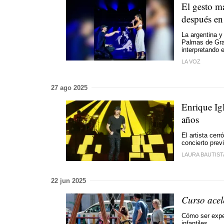
El gesto má
después en
La argentina y
Palmas de Gra
interpretando 
LA VOZ
27 ago 2025
Enrique Igl
años
El artista cer
concierto prev
LAURA BAUTIST
22 jun 2025
Curso acel
Cómo ser expe
infantiles