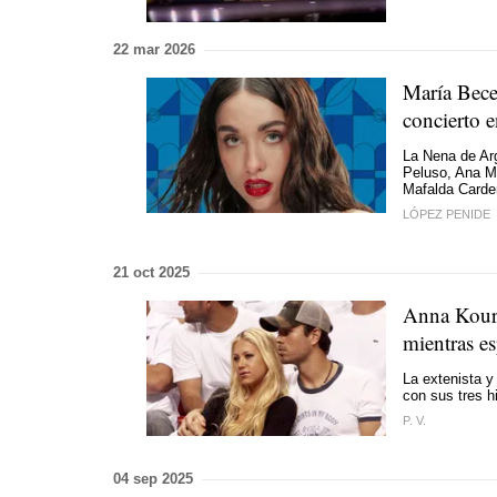
22 mar 2026
María Bece
concierto e
La Nena de Arg
Peluso, Ana Me
Mafalda Carde
LÓPEZ PENIDE
21 oct 2025
Anna Kour
mientras es
La extenista y
con sus tres h
P. V.
04 sep 2025