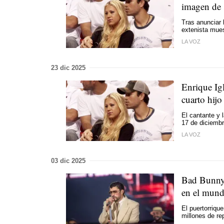
imagen de 
Tras anunciar 
extenista mues
LA VOZ
23 dic 2025
Enrique Ig
cuarto hijo
El cantante y 
17 de diciemb
LA VOZ
03 dic 2025
Bad Bunny 
en el mund
El puertorriqu
millones de re