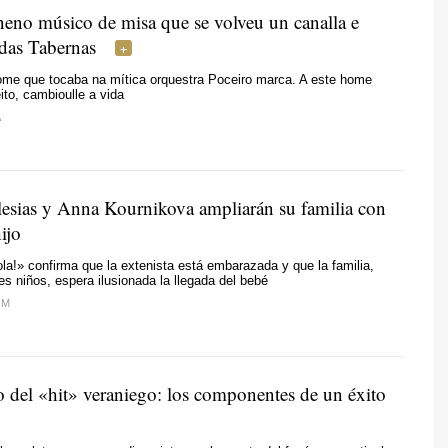
neno músico de misa que se volveu un canalla e
 das Tabernas
home que tocaba na mítica orquestra Poceiro marca. A este home
ito, cambioulle a vida
A
lesias y Anna Kournikova ampliarán su familia con
ijo
ola!» confirma que la extenista está embarazada y que la familia,
res niños, espera ilusionada la llegada del bebé
.M
o del «hit» veraniego: los componentes de un éxito