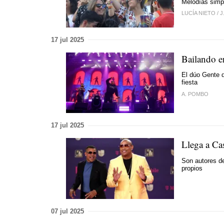
Melodías simpl
LUCÍA NIETO
/
J
17 jul 2025
Bailando e
El dúo Gente d
fiesta
A. POMBO
17 jul 2025
Llega a Ca
Son autores d
propios
07 jul 2025