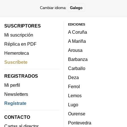
Cambiar idioma:
Galego
EDICIONES
SUSCRIPTORES
A Coruña
Mi suscripción
A Mariña
Réplica en PDF
Arousa
Hemeroteca
Barbanza
Suscríbete
Carballo
REGISTRADOS
Deza
Mi perfil
Ferrol
Newsletters
Lemos
Regístrate
Lugo
Ourense
CONTACTO
Pontevedra
Cartas al director