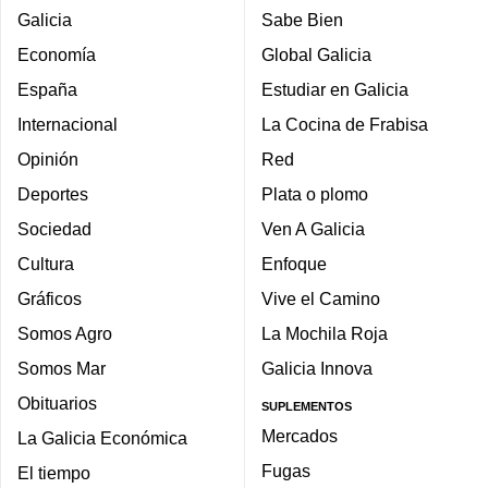
Galicia
Sabe Bien
Economía
Global Galicia
España
Estudiar en Galicia
Internacional
La Cocina de Frabisa
Opinión
Red
Deportes
Plata o plomo
Sociedad
Ven A Galicia
Cultura
Enfoque
Gráficos
Vive el Camino
Somos Agro
La Mochila Roja
Somos Mar
Galicia Innova
Obituarios
SUPLEMENTOS
Mercados
La Galicia Económica
Fugas
El tiempo