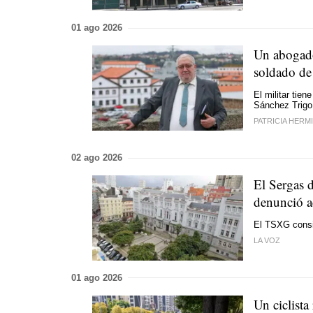
01 ago 2026
Un abogado
soldado de 
El militar tien
Sánchez Trigo 
PATRICIA HERM
02 ago 2026
El Sergas 
denunció a
El TSXG consid
LA VOZ
01 ago 2026
Un ciclista