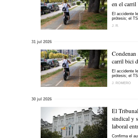
en el carri
El accidente l
prótesis; el T
J. R.
31 jul 2026
Condenan a
carril bici 
El accidente l
prótesis; el T
J. ROMERO
30 jul 2026
El Tribunal
sindical y s
laboral entr
Confirma el au