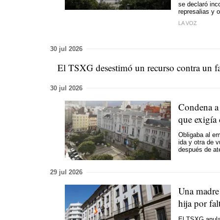
se declaró in
represalias y 
LA VOZ
30 jul 2026
El TSXG desestimó un recurso contra un fal
30 jul 2026
Condena a 
que exigía
Obligaba al em
ida y otra de 
después de ate
29 jul 2026
Una madre 
hija por fa
El TSXG anula