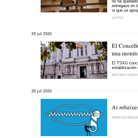
no ha quedado
entregase en d
ni que se apro
LA VOZ
28 jul 2026
El Concell
una monito
El TSXG concl
estabilizació
ARTURO REBO
28 jul 2026
As rebaixa
MARCOS MACE