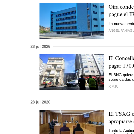
Otra conde
pague el I
La nueva sente
ÁNGEL PANIAG
28 jul 2026
El Concello
pagar 170.0
El BNG quiere 
sobre caídas d
X.M.P.
28 jul 2026
El TSXG co
apropiarse
Tanto la Audie