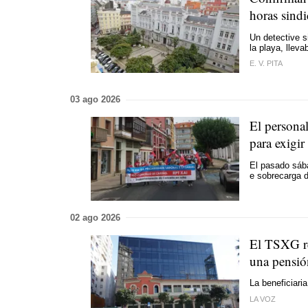
horas sindi
Un detective s
la playa, llev
E. V. PITA
03 ago 2026
El personal
para exigi
El pasado sába
e sobrecarga d
02 ago 2026
El TSXG rec
una pensió
La beneficiari
LA VOZ