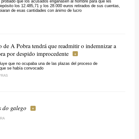
 probado que los acusados engañasen al hombre para que les
epósito los 12.485,71 y los 28.000 euros retirados de sus cuentas,
piaran de esas cantidades con ánimo de lucro
o de A Pobra tendrá que readmitir o indemnizar a
ra por despido improcedente
uye que no ocupaba una de las plazas del proceso de
n que se había convocado
YRAS
s do galego
IRA