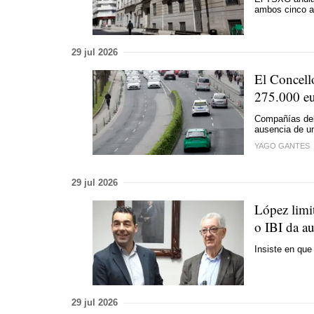
ambos cinco a
29 jul 2026
El Concell
275.000 eu
Compañías del 
ausencia de un
YAGO GANTES
29 jul 2026
López limi
o IBI da au
Insiste en que
29 jul 2026