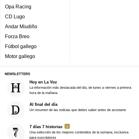
Opa Racing
CD Lugo
Andar Miudiño
Forza Breo
Fútbol gallego
Motor gallego
NEWSLETTERS
Hoy en La Voz
La información más destacada del día, de lunes a viernes a primera
hora de la mañana
Al final del día
Un resumen de las noticias que debes saber antes de acostarte
7 días 7 historias
Una selección de los mejores contenidos de la semana, exclusiva
para suscriptores