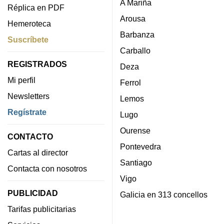
A Mariña
Réplica en PDF
Arousa
Hemeroteca
Barbanza
Suscríbete
Carballo
REGISTRADOS
Deza
Mi perfil
Ferrol
Newsletters
Lemos
Regístrate
Lugo
Ourense
CONTACTO
Pontevedra
Cartas al director
Santiago
Contacta con nosotros
Vigo
PUBLICIDAD
Galicia en 313 concellos
Tarifas publicitarias