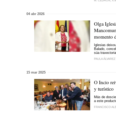
M. CEDRÓN, X.
04 abr 2026
Olga Iglesi
Mancomunid
momento 
Iglesias deixo
Balado, concel
súa traxectori
PAULA ÁLVAREZ
15 mar 2025
O Incio rei
y turístico
Más de doscien
a este product
FRANCISCO AL