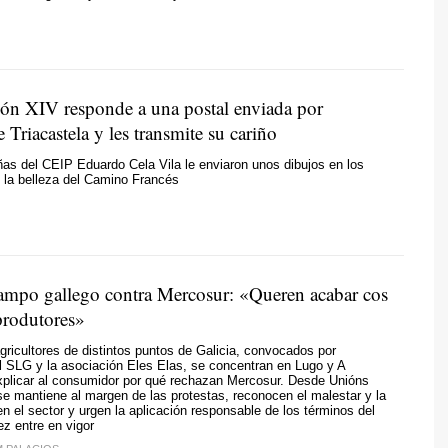
ón XIV responde a una postal enviada por
e Triacastela y les transmite su cariño
ñas del CEIP Eduardo Cela Vila le enviaron unos dibujos en los
 la belleza del Camino Francés
campo gallego contra Mercosur: «
Queren acabar cos
rodutores
»
ricultores de distintos puntos de Galicia, convocados por
l SLG y la asociación
Eles Elas
, se concentran en Lugo y A
xplicar al consumidor por qué rechazan Mercosur. Desde Unións
se mantiene al margen de las protestas, reconocen el malestar y la
n el sector y urgen la aplicación responsable de los términos del
z entre en vigor