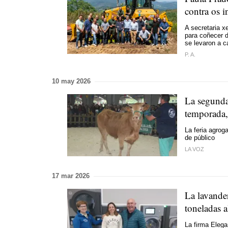
contra os 
A secretaria x
para coñecer 
se levaron a c
P. A.
10 may 2026
La segunda
temporada, 
La feria agrog
de público
LA VOZ
17 mar 2026
La lavande
toneladas a
La firma Elega