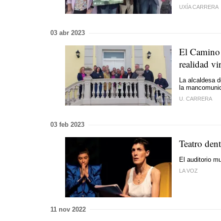
UXÍA CARRERA
03 abr 2023
El Camino 
realidad vi
La alcaldesa d
la mancomunid
U. CARRERA
03 feb 2023
Teatro den
El auditorio m
LA VOZ
11 nov 2022