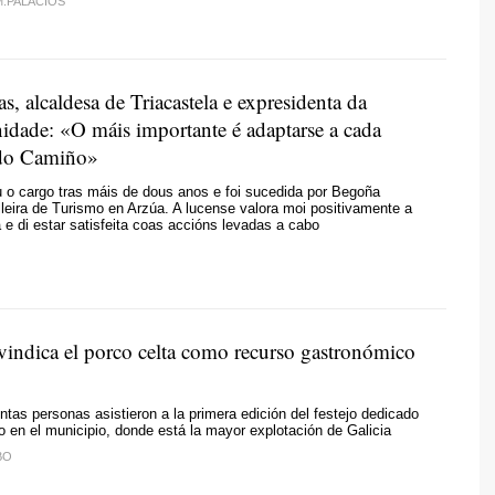
M.PALACIOS
as, alcaldesa de Triacastela e expresidenta da
ade: «O máis importante é adaptarse a cada
do Camiño»
u o cargo tras máis de dous anos e foi sucedida por Begoña
leira de Turismo en Arzúa. A lucense valora moi positivamente a
a e di estar satisfeita coas accións levadas a cabo
vindica el
porco celta
como recurso gastronómico
tas personas asistieron a la primera edición del festejo dedicado
o en el municipio, donde está la mayor explotación de Galicia
BO