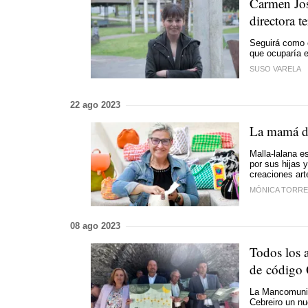
Carmen Jos
directora t
Seguirá como c
que ocuparía e
SUSO VARELA
22 ago 2023
La mamá de
Malla-lalana 
por sus hijas 
creaciones art
MÓNICA TORRE
08 ago 2023
Todos los a
de código
La Mancomunid
Cebreiro un nu