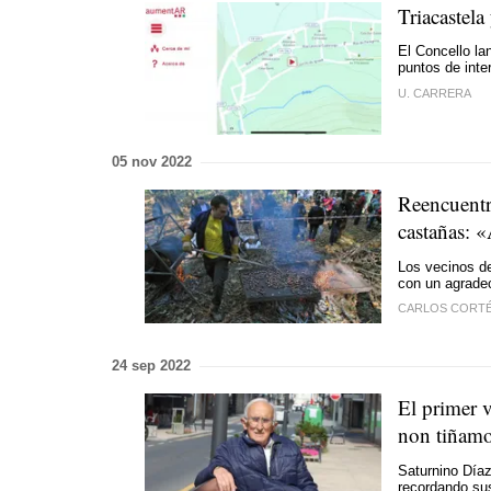
Triacastela
El Concello la
puntos de inte
U. CARRERA
05 nov 2022
Reencuentr
castañas: 
Los vecinos de
con un agradec
CARLOS CORT
24 sep 2022
El primer 
non tiñamo
Saturnino Díaz
recordando sus