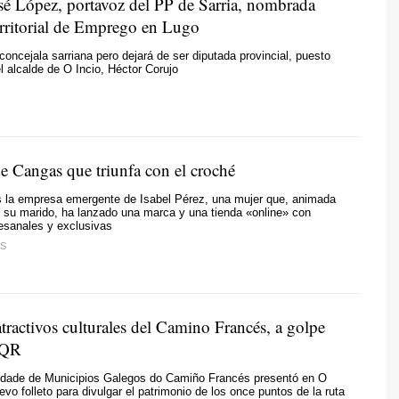
é López, portavoz del PP de Sarria, nombrada
erritorial de Emprego en Lugo
oncejala sarriana pero dejará de ser diputada provincial, puesto
l alcalde de O Incio, Héctor Corujo
 Cangas que triunfa con el croché
es la empresa emergente de Isabel Pérez, una mujer que, animada
y su marido, ha lanzado una marca y una tienda «online» con
esanales y exclusivas
S
tractivos culturales del Camino Francés, a golpe
 QR
ade de Municipios Galegos do Camiño Francés presentó en O
evo folleto para divulgar el patrimonio de los once puntos de la ruta