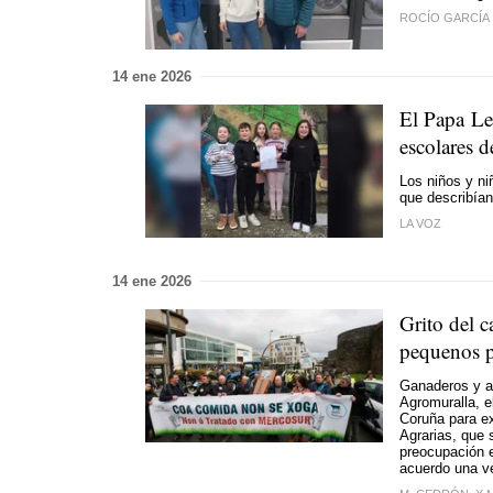
ROCÍO GARCÍA
14 ene 2026
El Papa Le
escolares d
Los niños y ni
que describían
LA VOZ
14 ene 2026
Grito del 
pequenos p
Ganaderos y ag
Agromuralla, e
Coruña para e
Agrarias, que 
preocupación e
acuerdo una ve