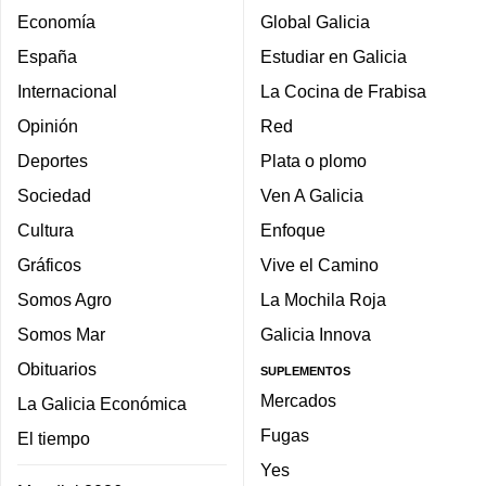
Economía
Global Galicia
España
Estudiar en Galicia
Internacional
La Cocina de Frabisa
Opinión
Red
Deportes
Plata o plomo
Sociedad
Ven A Galicia
Cultura
Enfoque
Gráficos
Vive el Camino
Somos Agro
La Mochila Roja
Somos Mar
Galicia Innova
Obituarios
SUPLEMENTOS
Mercados
La Galicia Económica
Fugas
El tiempo
Yes