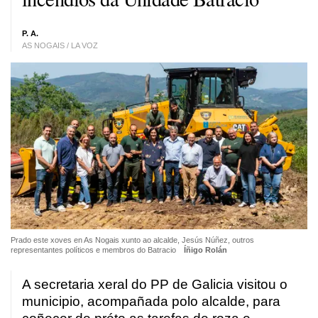
P. A.
AS NOGAIS / LA VOZ
Prado este xoves en As Nogais xunto ao alcalde, Jesús Núñez, outros
representantes políticos e membros do Batracio
Íñigo Rolán
A secretaria xeral do PP de Galicia visitou o
municipio, acompañada polo alcalde, para