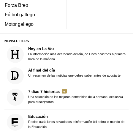
Forza Breo
Fútbol gallego
Motor gallego
NEWSLETTERS
Hoy en La Voz
La información más destacada del día, de lunes a viernes a primera
hora de la mañana
Al final del día
Un resumen de las noticias que debes saber antes de acostarte
7 días 7 historias
Una selección de los mejores contenidos de la semana, exclusiva
para suscriptores
Educación
Recibe cada lunes novedades e información útil sobre el mundo de
la Educación