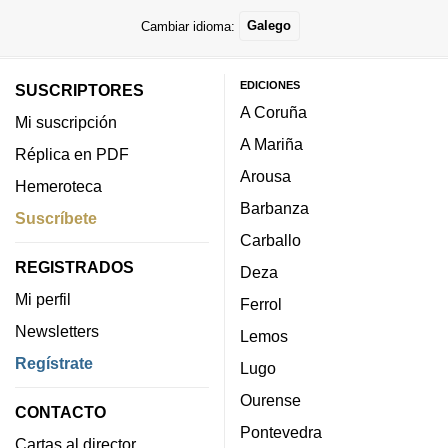
Cambiar idioma:
Galego
EDICIONES
SUSCRIPTORES
A Coruña
Mi suscripción
A Mariña
Réplica en PDF
Arousa
Hemeroteca
Barbanza
Suscríbete
Carballo
REGISTRADOS
Deza
Mi perfil
Ferrol
Newsletters
Lemos
Regístrate
Lugo
Ourense
CONTACTO
Pontevedra
Cartas al director