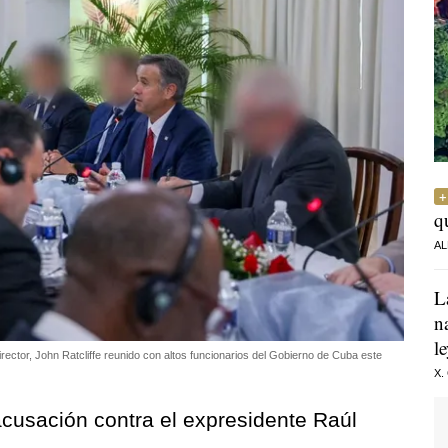
q
AL
L
n
l
director, John Ratcliffe reunido con altos funcionarios del Gobierno de Cuba este
X.
cusación contra el expresidente Raúl