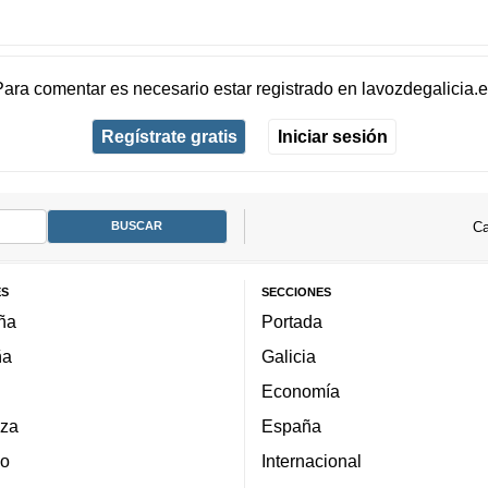
Para comentar es necesario
estar registrado
en
lavozdegalicia.
Regístrate gratis
Iniciar sesión
Ca
ES
SECCIONES
ña
Portada
ña
Galicia
Economía
za
España
lo
Internacional