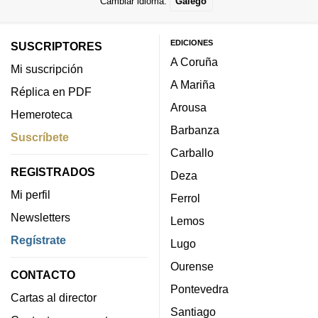
Cambiar idioma:
Galego
EDICIONES
SUSCRIPTORES
A Coruña
Mi suscripción
A Mariña
Réplica en PDF
Arousa
Hemeroteca
Barbanza
Suscríbete
Carballo
REGISTRADOS
Deza
Mi perfil
Ferrol
Newsletters
Lemos
Regístrate
Lugo
Ourense
CONTACTO
Pontevedra
Cartas al director
Santiago