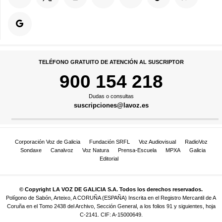
TELÉFONO GRATUITO DE ATENCIÓN AL SUSCRIPTOR
900 154 218
Dudas o consultas
suscripciones@lavoz.es
Corporación Voz de Galicia
Fundación SRFL
Voz Audiovisual
RadioVoz
Sondaxe
Canalvoz
Voz Natura
Prensa-Escuela
MPXA
Galicia
Editorial
© Copyright LA VOZ DE GALICIA S.A. Todos los derechos reservados.
Polígono de Sabón, Arteixo, A CORUÑA (ESPAÑA) Inscrita en el Registro Mercantil de A
Coruña en el Tomo 2438 del Archivo, Sección General, a los folios 91 y siguientes, hoja
C-2141. CIF: A-15000649.