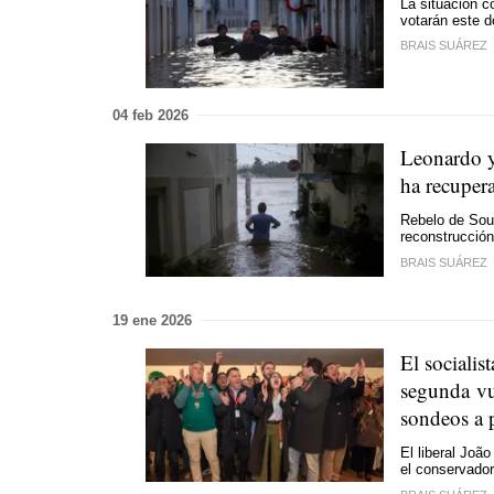
La situación c
votarán este 
BRAIS SUÁREZ
04 feb 2026
Leonardo y
ha recuper
Rebelo de Sous
reconstrucción
BRAIS SUÁREZ
19 ene 2026
El socialis
segunda vue
sondeos a 
El liberal Joã
el conservador