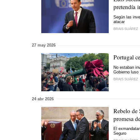
pretendía 
Según las inves
atacar
BRAIS SUÁREZ
27 may 2026
Portugal ce
No estaban inv
Gobierno luso
BRAIS SUÁREZ
24 abr 2026
Rebelo de S
promesa de 
El exmandatari
Seguro