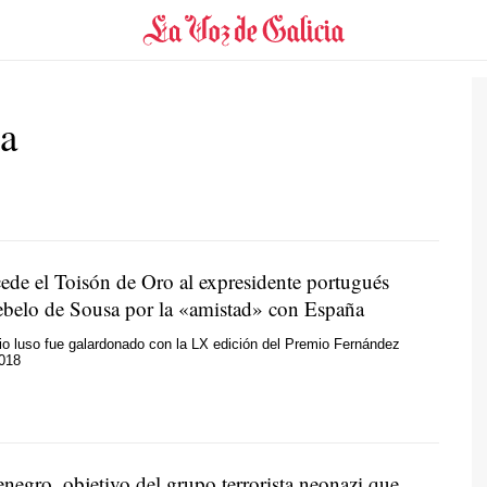
a
cede el Toisón de Oro al expresidente portugués
belo de Sousa por la «amistad» con España
o luso fue galardonado con la LX edición del Premio Fernández
2018
negro, objetivo del grupo terrorista neonazi que