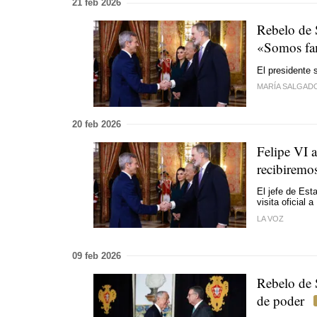
21 feb 2026
Rebelo de S
«Somos fa
El presidente s
MARÍA SALGAD
20 feb 2026
Felipe VI 
recibiremo
El jefe de Est
visita oficial
LA VOZ
09 feb 2026
Rebelo de S
de poder