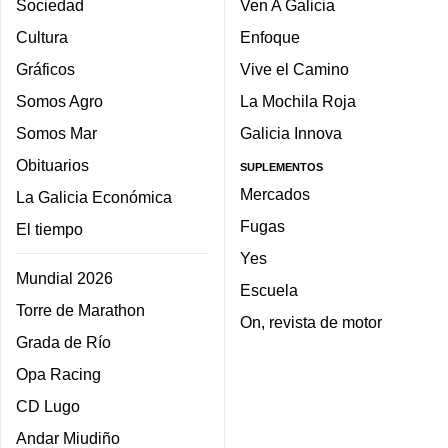
Sociedad
Ven A Galicia
Cultura
Enfoque
Gráficos
Vive el Camino
Somos Agro
La Mochila Roja
Somos Mar
Galicia Innova
Obituarios
SUPLEMENTOS
Mercados
La Galicia Económica
Fugas
El tiempo
Yes
Mundial 2026
Escuela
Torre de Marathon
On, revista de motor
Grada de Río
Opa Racing
CD Lugo
Andar Miudiño