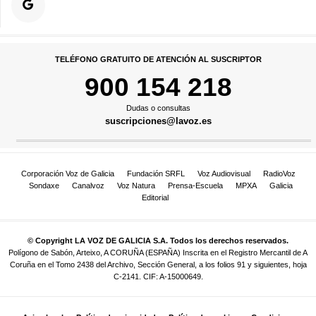
TELÉFONO GRATUITO DE ATENCIÓN AL SUSCRIPTOR
900 154 218
Dudas o consultas
suscripciones@lavoz.es
Corporación Voz de Galicia
Fundación SRFL
Voz Audiovisual
RadioVoz
Sondaxe
Canalvoz
Voz Natura
Prensa-Escuela
MPXA
Galicia
Editorial
© Copyright LA VOZ DE GALICIA S.A. Todos los derechos reservados.
Polígono de Sabón, Arteixo, A CORUÑA (ESPAÑA) Inscrita en el Registro Mercantil de A
Coruña en el Tomo 2438 del Archivo, Sección General, a los folios 91 y siguientes, hoja
C-2141. CIF: A-15000649.