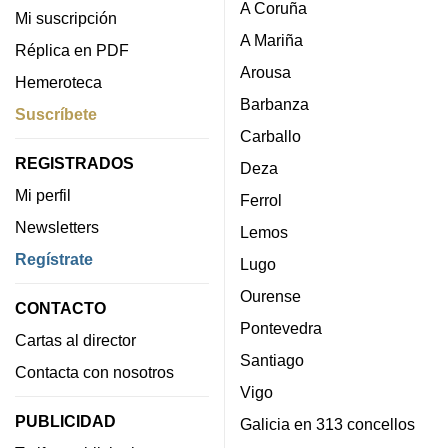
A Coruña
Mi suscripción
A Mariña
Réplica en PDF
Arousa
Hemeroteca
Barbanza
Suscríbete
Carballo
REGISTRADOS
Deza
Mi perfil
Ferrol
Newsletters
Lemos
Regístrate
Lugo
Ourense
CONTACTO
Pontevedra
Cartas al director
Santiago
Contacta con nosotros
Vigo
PUBLICIDAD
Galicia en 313 concellos