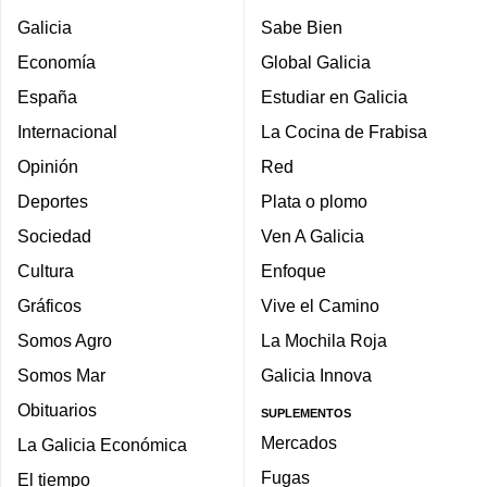
Galicia
Sabe Bien
Economía
Global Galicia
España
Estudiar en Galicia
Internacional
La Cocina de Frabisa
Opinión
Red
Deportes
Plata o plomo
Sociedad
Ven A Galicia
Cultura
Enfoque
Gráficos
Vive el Camino
Somos Agro
La Mochila Roja
Somos Mar
Galicia Innova
Obituarios
SUPLEMENTOS
Mercados
La Galicia Económica
Fugas
El tiempo