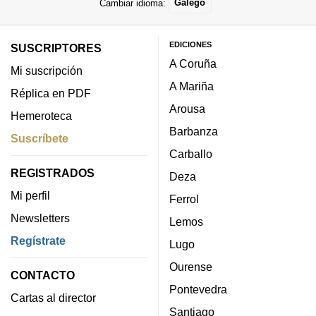
Cambiar idioma:
Galego
EDICIONES
SUSCRIPTORES
A Coruña
Mi suscripción
A Mariña
Réplica en PDF
Arousa
Hemeroteca
Barbanza
Suscríbete
Carballo
REGISTRADOS
Deza
Mi perfil
Ferrol
Newsletters
Lemos
Regístrate
Lugo
Ourense
CONTACTO
Pontevedra
Cartas al director
Santiago