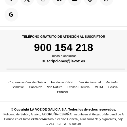
TELÉFONO GRATUITO DE ATENCIÓN AL SUSCRIPTOR
900 154 218
Dudas o consultas
suscripciones@lavoz.es
Corporación Voz de Galicia
Fundación SRFL
Voz Audiovisual
RadioVoz
Sondaxe
Canalvoz
Voz Natura
Prensa-Escuela
MPXA
Galicia
Editorial
© Copyright LA VOZ DE GALICIA S.A. Todos los derechos reservados.
Polígono de Sabón, Arteixo, A CORUÑA (ESPAÑA) Inscrita en el Registro Mercantil de A
Coruña en el Tomo 2438 del Archivo, Sección General, a los folios 91 y siguientes, hoja
C-2141. CIF: A-15000649.