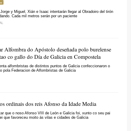
orge y Miguel, Xián e Isaac intentarán llegar al Obradoiro del tirón
dando. Cada mil metros serán por un paciente
AL
ar Alfombra do Apóstolo deseñada polo burelense
tao co gallo do Día de Galicia en Compostela
enta alfombristas de distintos puntos de Galicia confeccionaron o
o pola Federacion de Alfombristas de Galicia
os ordinais dos reis Afonso da Idade Media
ar que o noso Afonso VIII de León e Galicia foi, xunto co seu pai
ei que favoreceu moito ás vilas e cidades de Galicia