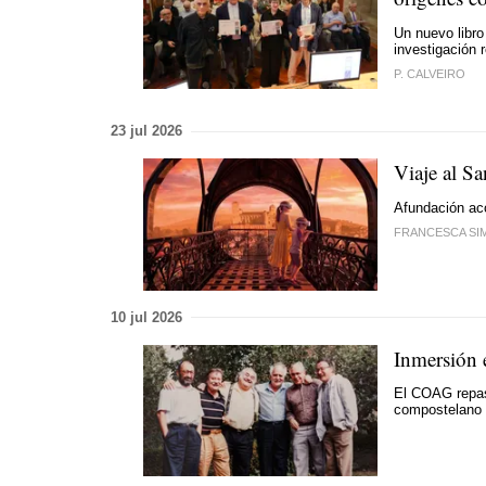
Un nuevo libro
investigación 
P. CALVEIRO
23 jul 2026
Viaje al Sa
Afundación ac
FRANCESCA SI
10 jul 2026
Inmersión e
El COAG repas
compostelano