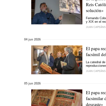
Reis Catól
solución»
Fernando Cobos
y XIX en el re
JUAN CAPEÁNS
04 jun 2026
El papa rec
facsímil de
La catedral de
reproducciones
JUAN CAPEÁNS
05 jun 2026
El papa rec
facsimilar 
desgaste»