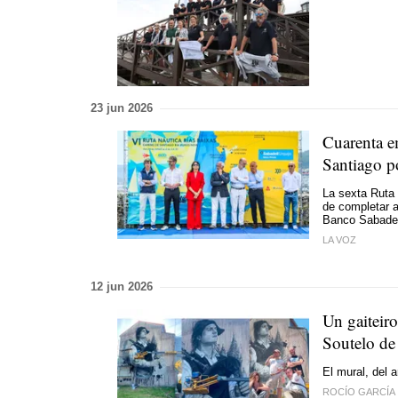
23 jun 2026
Cuarenta e
Santiago po
La sexta Ruta 
de completar a
Banco Sabadel
LA VOZ
12 jun 2026
Un gaiteiro
Soutelo de
El mural, del 
ROCÍO GARCÍA