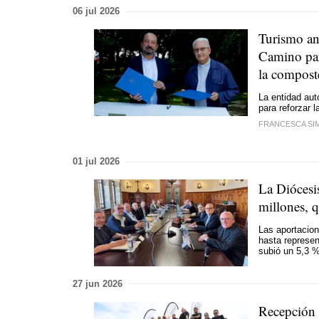
06 jul 2026
Turismo anu
Camino para
la compost
La entidad aut
para reforzar l
FRANCESCA SI
01 jul 2026
La Diócesi
millones, 
Las aportacion
hasta represent
subió un 5,3 
27 jun 2026
Recepción a