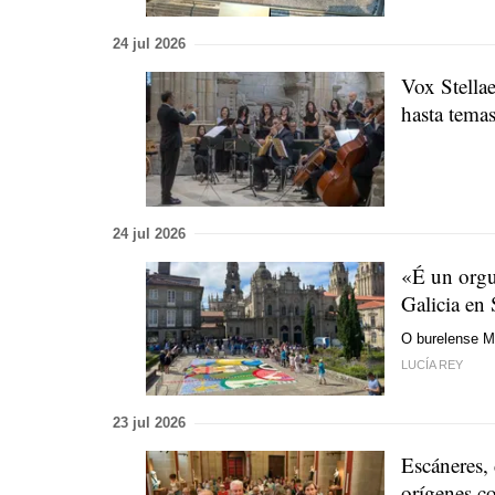
24 jul 2026
Vox Stellae
hasta tema
24 jul 2026
«É un orgu
Galicia en
O burelense M
LUCÍA REY
23 jul 2026
Escáneres, 
orígenes co