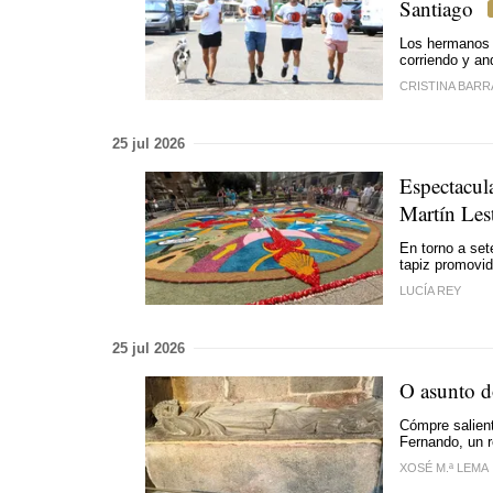
Santiago
Los hermanos J
corriendo y an
CRISTINA BARR
25 jul 2026
Espectacul
Martín Les
En torno a set
tapiz promovid
LUCÍA REY
25 jul 2026
O asunto d
Cómpre salient
Fernando, un r
XOSÉ M.ª LEMA