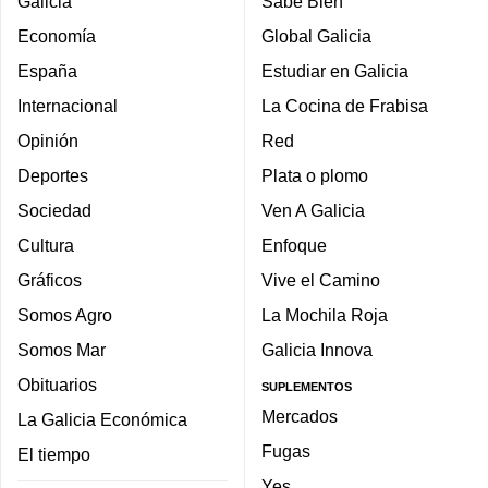
Galicia
Sabe Bien
Economía
Global Galicia
España
Estudiar en Galicia
Internacional
La Cocina de Frabisa
Opinión
Red
Deportes
Plata o plomo
Sociedad
Ven A Galicia
Cultura
Enfoque
Gráficos
Vive el Camino
Somos Agro
La Mochila Roja
Somos Mar
Galicia Innova
Obituarios
SUPLEMENTOS
Mercados
La Galicia Económica
Fugas
El tiempo
Yes