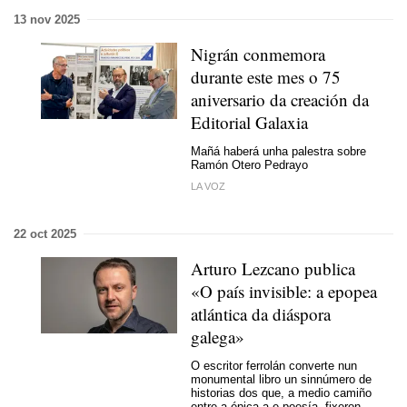
13 nov 2025
Nigrán conmemora
durante este mes o 75
aniversario da creación da
Editorial Galaxia
Mañá haberá unha palestra sobre
Ramón Otero Pedrayo
LA VOZ
22 oct 2025
Arturo Lezcano publica
«O país invisible: a epopea
atlántica da diáspora
galega»
O escritor ferrolán converte nun
monumental libro un sinnúmero de
historias dos que, a medio camiño
entre a épica a e poesía, fixeron