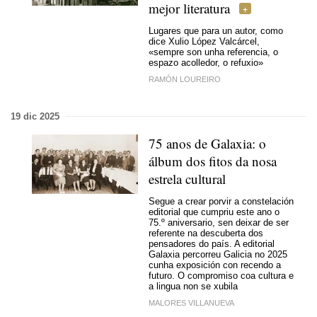
mejor literatura
Lugares que para un autor, como
dice Xulio López Valcárcel,
«
sempre son unha referencia, o
espazo acolledor, o refuxio»
RAMÓN LOUREIRO
19 dic 2025
75 anos de Galaxia: o
álbum dos fitos da nosa
estrela cultural
Segue a crear porvir a constelación
editorial que cumpriu este ano o
75.º aniversario, sen deixar de ser
referente na descuberta dos
pensadores do país. A editorial
Galaxia percorreu Galicia no 2025
cunha exposición con recendo a
futuro. O compromiso coa cultura e
a lingua non se xubila
MALORES VILLANUEVA