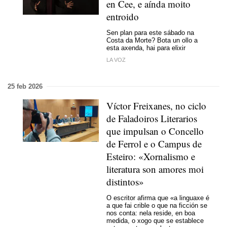
en Cee, e aínda moito
entroido
Sen plan para este sábado na
Costa da Morte? Bota un ollo a
esta axenda, hai para elixir
LA VOZ
25 feb 2026
Víctor Freixanes, no ciclo
de Faladoiros Literarios
que impulsan o Concello
de Ferrol e o Campus de
Esteiro: «Xornalismo e
literatura son amores moi
distintos»
O escritor afirma que «a linguaxe é
a que fai crible o que na ficción se
nos conta: nela reside, en boa
medida, o xogo que se establece