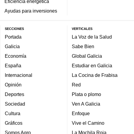
Eficiencia energética
Ayudas para inversiones
SECCIONES
VERTICALES
Portada
La Voz de la Salud
Galicia
Sabe Bien
Economía
Global Galicia
España
Estudiar en Galicia
Internacional
La Cocina de Frabisa
Opinión
Red
Deportes
Plata o plomo
Sociedad
Ven A Galicia
Cultura
Enfoque
Gráficos
Vive el Camino
Somos Agro
La Mochila Roja