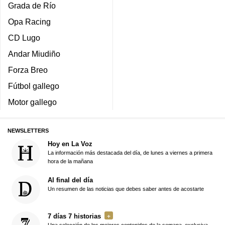
Grada de Río
Opa Racing
CD Lugo
Andar Miudiño
Forza Breo
Fútbol gallego
Motor gallego
NEWSLETTERS
Hoy en La Voz
La información más destacada del día, de lunes a viernes a primera
hora de la mañana
Al final del día
Un resumen de las noticias que debes saber antes de acostarte
7 días 7 historias
Una selección de los mejores contenidos de la semana, exclusiva