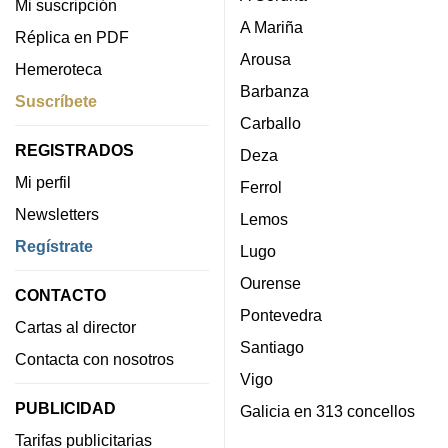
Mi suscripción
A Mariña
Réplica en PDF
Arousa
Hemeroteca
Barbanza
Suscríbete
Carballo
REGISTRADOS
Deza
Mi perfil
Ferrol
Newsletters
Lemos
Regístrate
Lugo
Ourense
CONTACTO
Pontevedra
Cartas al director
Santiago
Contacta con nosotros
Vigo
PUBLICIDAD
Galicia en 313 concellos
Tarifas publicitarias