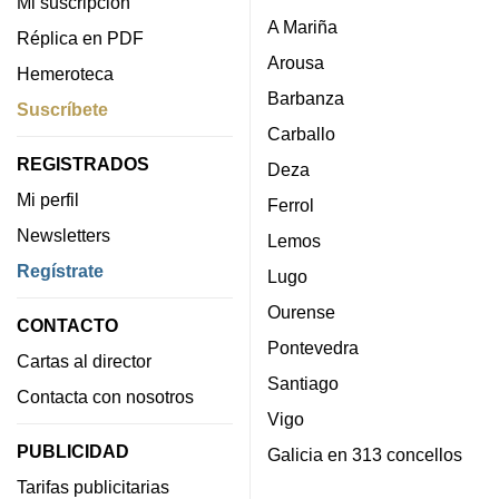
Mi suscripción
A Mariña
Réplica en PDF
Arousa
Hemeroteca
Barbanza
Suscríbete
Carballo
REGISTRADOS
Deza
Mi perfil
Ferrol
Newsletters
Lemos
Regístrate
Lugo
Ourense
CONTACTO
Pontevedra
Cartas al director
Santiago
Contacta con nosotros
Vigo
PUBLICIDAD
Galicia en 313 concellos
Tarifas publicitarias