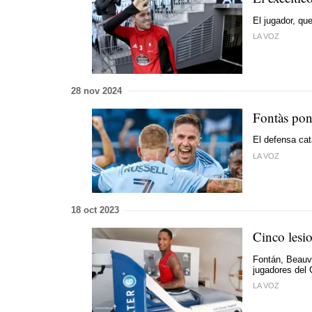
El jugador, qu
LA VOZ
28 nov 2024
Fontàs pone
El defensa cat
LA VOZ
18 oct 2023
Cinco lesi
Fontán, Beauv
jugadores del 
LA VOZ