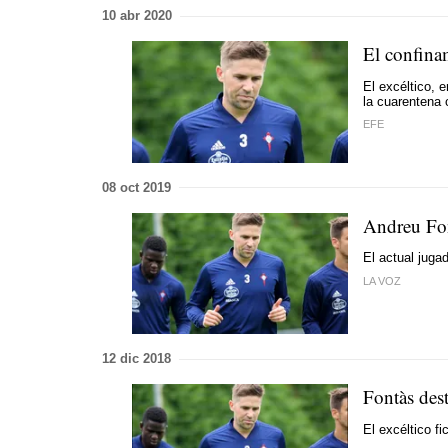
10 abr 2020
El confina
El excéltico, e
la cuarentena 
EFE
08 oct 2019
Andreu Fon
El actual juga
LA VOZ
12 dic 2018
Fontàs dest
El excéltico f