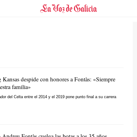
g Kansas despide con honores a Fontàs: «Siempre
estra familia»
ador del Celta entre el 2014 y el 2019 pone punto final a su carrera
o Andreu Fontàs cuelga las botas a los 35 años