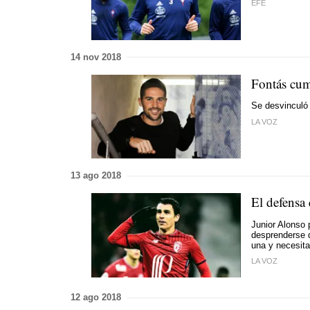
EFE
14 nov 2018
Fontás cum
Se desvinculó 
LA VOZ
13 ago 2018
El defensa 
Junior Alonso 
desprenderse d
una y necesita
LA VOZ
12 ago 2018