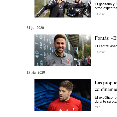
El gaditano y 
otros aspectos
LA VOZ
31 jul 2020
Fontás: «En
El central ase
LA VOZ
17 abr 2020
Las propues
confinamie
El excéltico re
durante su eta
EFE