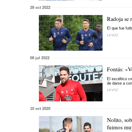
28 oct 2022
Radoja se 
El que fue fut
LA VOZ
08 jul 2022
Fontás: «V
El excéltico c
de darse a co
LA VOZ
10 oct 2020
Nolito, sob
fuimos muy