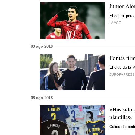
Junior Alon
El celtral para
LA VOZ
09 ago 2018
Fontàs fir
El club de la M
EUROPA PRESS
08 ago 2018
«Has sido 
plantillas»
Cálida despedi