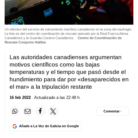
Un efectivo del servicio de salvamiento marítimo canadiense en la zona del naufragio.
La foto es del centro de coordinación de rescate operado por la Real Fuerza Aérea
Canadiense y la Guardia Costera Canadiense.
Centro de Coordinación de
Rescate Conjunto Halifax
Las autoridades canadienses argumentan
motivos científicos como las bajas
temperaturas y el tiempo que pasó desde el
hundimiento para dar por «desaparecidos en
el mar» a la tripulación restante
16 feb 2022
. Actualizado a las 22:48 h.
Comentar ·
Añade a La Voz de Galicia en Google