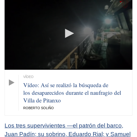
seconds
of
1
minute,
17
seconds
Vídeo: Así se realizó la búsqueda de
los desaparecidos durante el naufragio del
Villa de Pitanxo
ROBERTO SOLIÑO
Los tres supervivientes —el patrón del barco,
Juan Padín; su sobrino, Eduardo Rial; y Samuel