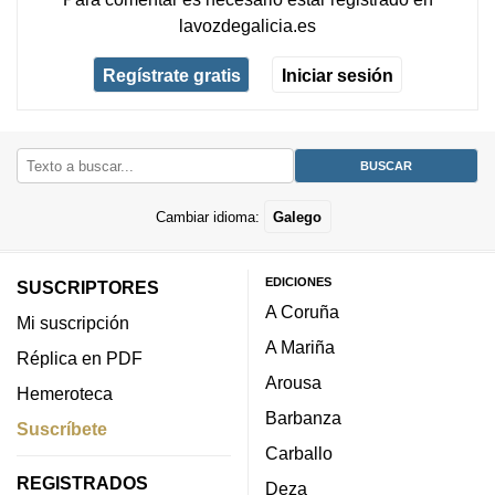
lavozdegalicia.es
Regístrate gratis
Iniciar sesión
Cambiar idioma:
Galego
EDICIONES
SUSCRIPTORES
A Coruña
Mi suscripción
A Mariña
Réplica en PDF
Arousa
Hemeroteca
Barbanza
Suscríbete
Carballo
REGISTRADOS
Deza