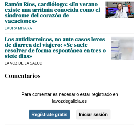
Ramón Ríos, cardiólogo: «En verano
existe una arritmia conocida como el
síndrome del corazón de
vacaciones»
LAURA MIYARA
Los antidiarreicos, no ante casos leves
de diarrea del viajero: «Se suele
resolver de forma espontánea en tres o
siete días»
LA VOZ DE LA SALUD
Comentarios
Para comentar es necesario
estar registrado
en
lavozdegalicia.es
Regístrate gratis
Iniciar sesión