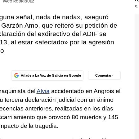
n
PACO RODRÍGUEZ
X.
nguna señal, nada de nada», aseguró
 Garzón Amo, que reiteró su petición de
laración del exdirectivo del ADIF se
13, al estar «afectado» por la agresión
io
Añade a La Voz de Galicia en Google
Comentar ·
maquinista del
Alvia
accidentado en Angrois el
su tercera declaración judicial con un ánimo
cencias anteriores, realizadas en los días
scarrilamiento que provocó 80 muertos y 145
impacto de la tragedia.