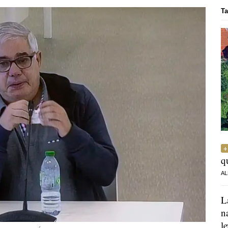
Ta
q
AL
L
n
l