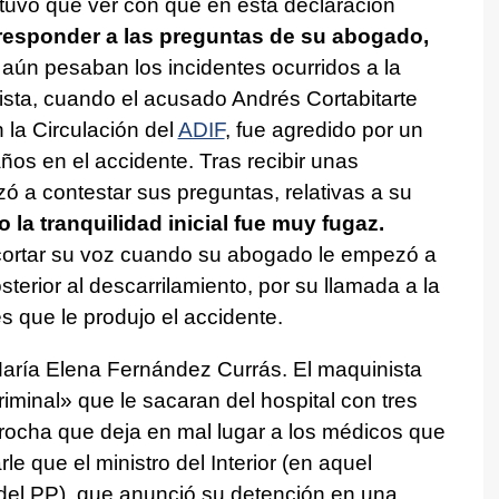
z tuvo que ver con que en esta declaración
responder a las preguntas de su abogado,
aún pesaban los incidentes ocurridos a la
vista, cuando el acusado Andrés Cortabitarte
 la Circulación del
ADIF
, fue agredido por un
ños en el accidente. Tras recibir unas
a contestar sus preguntas, relativas a su
 la tranquilidad inicial fue muy fugaz.
ortar su voz cuando su abogado le empezó a
terior al descarrilamiento, por su llamada a la
es que le produjo el accidente.
 María Elena Fernández Currás. El maquinista
riminal» que le sacaran del hospital con tres
reprocha que deja en mal lugar a los médicos que
e que el ministro del Interior (en aquel
el PP), que anunció su detención en una