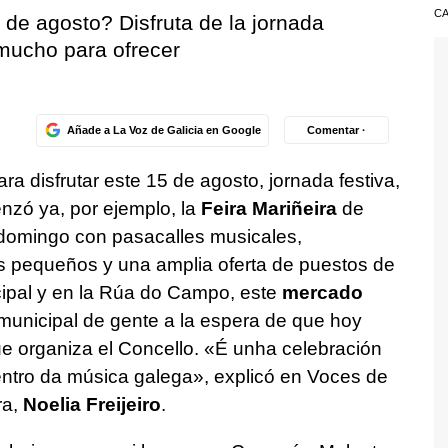
CA
 de agosto? Disfruta de la jornada
 mucho para ofrecer
Añade a La Voz de Galicia en Google
Comentar ·
a disfrutar este 15 de agosto, jornada festiva,
zó ya, por ejemplo, la
Feira Mariñeira
de
 domingo con pasacalles musicales,
s pequeños y una amplia oferta de puestos de
ncipal y en la Rúa do Campo, este
mercado
al municipal de gente a la espera de que hoy
ue organiza el Concello.
«É unha celebración
ntro da música galega», e
xplicó en Voces de
ra,
Noelia Freijeiro
.