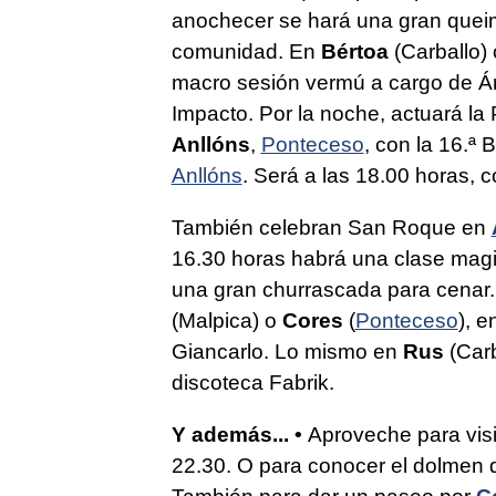
anochecer se hará una gran queim
comunidad. En
Bértoa
(Carballo) 
macro sesión vermú a cargo de Án
Impacto. Por la noche, actuará la
Anllóns
,
Ponteceso
, con la 16.ª 
Anllóns
. Será a las 18.00 horas, 
También celebran San Roque en
16.30 horas habrá una clase magi
una gran churrascada para cenar
(Malpica) o
Cores
(
Ponteceso
), e
Giancarlo. Lo mismo en
Rus
(Carb
discoteca Fabrik.
Y además... •
Aproveche para visi
22.30. O para conocer el dolmen