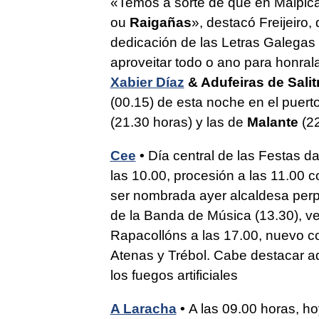
«Temos a sorte de que en Malpic
ou
Raigañas
», destacó Freijeiro,
dedicación de las Letras Galegas 
aproveitar todo o ano para honra
Xabier Díaz
& Adufeiras de Salit
(00.15) de esta noche en el puerto
(21.30 horas) y las de
Malante
(22
Cee
•
Día central de las Festas d
las 10.00, procesión a las 11.00 
ser nombrada ayer alcaldesa perp
de la Banda de Música (13.30), v
Rapacollóns a las 17.00, nuevo co
Atenas y Trébol. Cabe destacar 
los fuegos artificiales
A Laracha
•
A las 09.00 horas, ho