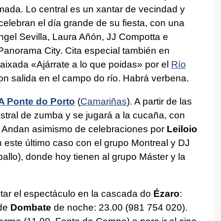
ada. Lo central es un xantar de vecindad y
celebran el día grande de su fiesta, con una
gel Sevilla, Laura Añón, JJ Compotta e
 Panorama City. Cita especial también en
Baixada «Ajárrate a lo que poidas» por el
Río
con salida en el campo do río. Habrá verbena.
A Ponte do Porto
(
Camariñas
). A partir de las
stral de zumba y se jugará a la cucaña, con
. Andan asimismo de celebraciones por
Leiloio
n este último caso con el grupo Montreal y DJ
allo), donde hoy tienen al grupo Máster y la
tar el espectáculo en la cascada do
Ézaro
:
 de
Dombate
de noche: 23.00 (981 754 020).