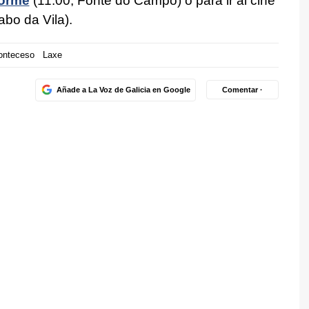
orme
(11.00, Fonte do Campo) o para ir al cine
bo da Vila).
onteceso
Laxe
Añade a La Voz de Galicia en Google
Comentar ·