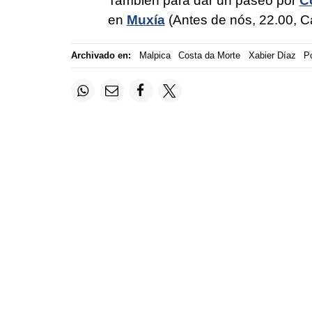
También para dar un paseo por
C
en
Muxía
(Antes de nós, 22.00, Ca
Archivado en:
Malpica
Costa da Morte
Xabier Díaz
P