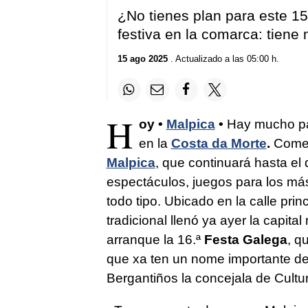
¿No tienes plan para este 15
festiva en la comarca: tiene
15 ago 2025
. Actualizado a las 05:00 h.
H
oy •
Malpica
•
Hay mucho par
en la
Costa da Morte
.
Comen
Malpica
, que continuará hasta el
espectáculos, juegos para los má
todo tipo. Ubicado en la calle pri
tradicional llenó ya ayer la capit
arranque la 16.ª
Festa
Galega
, q
que xa ten un nome importante de
Bergantiños la concejala de Cultu