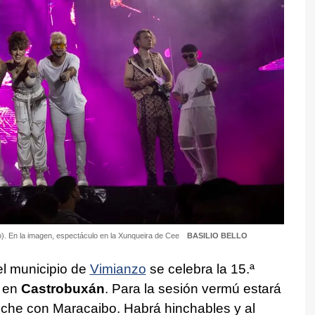
o). En la imagen, espectáculo en la Xunqueira de Cee
BASILIO BELLO
el municipio de
Vimianzo
se celebra la 15.ª
e en
Castrobuxán
. Para la sesión vermú estará
noche con Maracaibo. Habrá hinchables y al