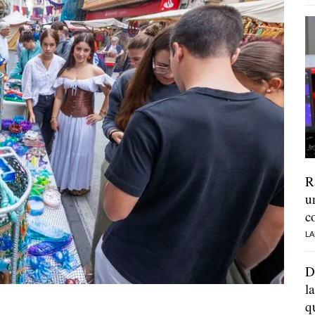
R
u
c
LA
D
l
q