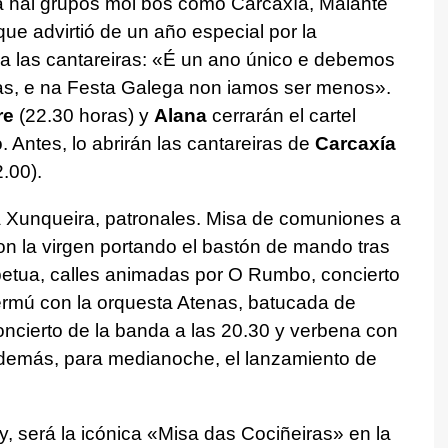
a hai grupos moi bos como Carcaxía, Malante
 que advirtió de un año especial por la
a las cantareiras:
«É un ano único e debemos
las, e na Festa Galega non iamos ser menos».
re
(22.30 horas) y
Alana
cerrarán el cartel
. Antes, lo abrirán las cantareiras de
Carcaxía
.00).
a Xunqueira, patronales. Misa de comuniones a
con la virgen portando el bastón de mando tras
etua, calles animadas por O Rumbo, concierto
ermú con la orquesta Atenas, batucada de
ncierto de la banda a las 20.30 y verbena con
además, para medianoche, el lanzamiento de
y, será la icónica «Misa das Cociñeiras» en la