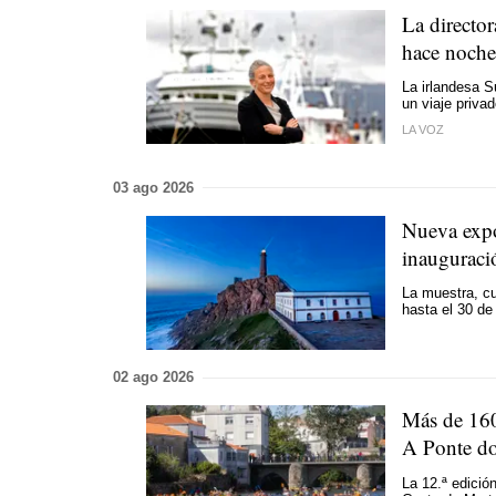
La directo
hace noche
La irlandesa S
un viaje priva
LA VOZ
03 ago 2026
Nueva expo
inauguraci
La muestra, cu
hasta el 30 de
02 ago 2026
Más de 16
A Ponte do
La 12.ª edición