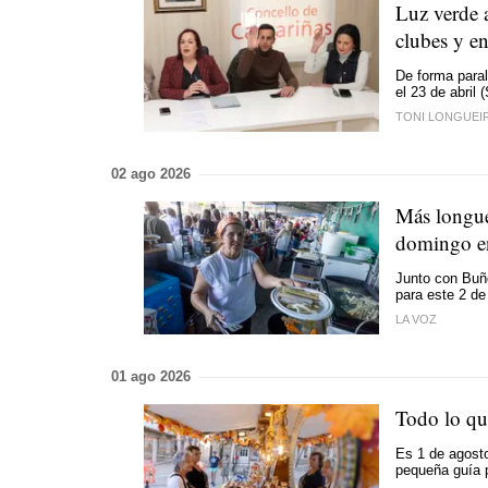
Luz verde 
clubes y e
De forma paral
el 23 de abril
TONI LONGUEI
02 ago 2026
Más longuei
domingo en
Junto con Buñ
para este 2 de
LA VOZ
01 ago 2026
Todo lo que
Es 1 de agosto
pequeña guía p