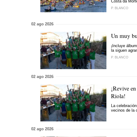
Costa da Mort
P. BLANCO
02 ago 2026
Un muy bue
¡Incluye álbum
la siguen agr
P. BLANCO
02 ago 2026
¡Revive en
Riola!
La celebración
vecinos de la 
02 ago 2026