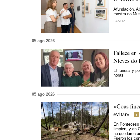
Afundación, A
mostra no Mu
LA VOZ
05 ago 2026
Fallece en
Nieves do 
El funeral y po
horas
05 ago 2026
«Coas finc
evitar»
En Ponteceso s
limpien, y en 
no quedaron ac
Fueron los con