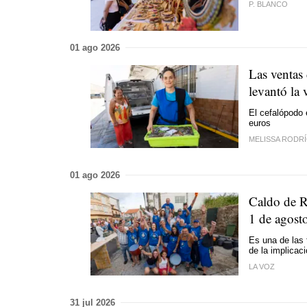
P. BLANCO
01 ago 2026
Las ventas
levantó la 
El cefalópodo 
euros
MELISSA RODR
01 ago 2026
Caldo de Ri
1 de agost
Es una de las
de la implicac
LA VOZ
31 jul 2026