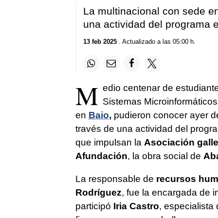
La multinacional con sede en
una actividad del programa e
13 feb 2025
. Actualizado a las 05:00 h.
M
edio centenar de estudiante
Sistemas Microinformáticos
en
Baio
,
pudieron conocer ayer de
través de una actividad del progr
que impulsan la
Asociación galle
Afundación
, la obra social de
Ab
La responsable de
recursos hu
Rodríguez
, fue la encargada de 
participó
Iria Castro
, especialista