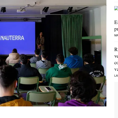
E
p
MA
R
v
c
v
LA