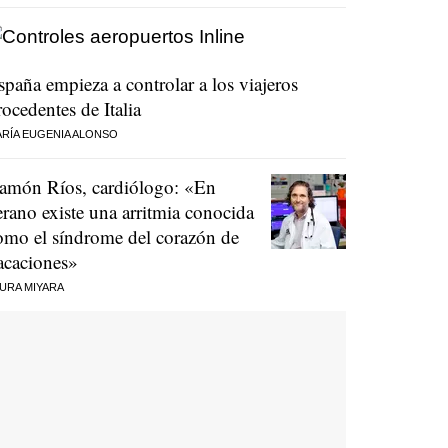
spaña empieza a controlar a los viajeros
rocedentes de Italia
RÍA EUGENIA ALONSO
amón Ríos, cardiólogo: «En
erano existe una arritmia conocida
omo el síndrome del corazón de
acaciones»
URA MIYARA