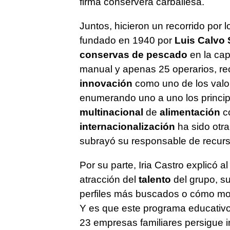
firma conservera carballesa.
Juntos, hicieron un recorrido por l
fundado en 1940 por
Luis Calvo 
conservas
de pescado
en la cap
manual y apenas 25 operarios, r
innovación
como uno de los valo
enumerando uno a uno los princip
multinacional
de
alimentación
co
internacionalización
ha sido otra
subrayó su responsable de recur
Por su parte, Iria Castro explicó 
atracción del
talento
del grupo, su
perfiles más buscados o cómo moti
Y es que este programa educativo
23 empresas familiares persigue i