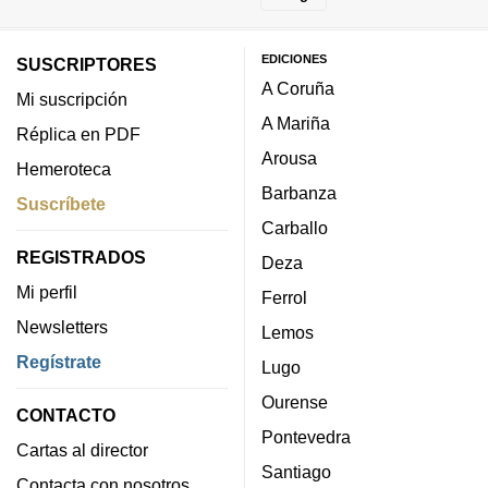
EDICIONES
SUSCRIPTORES
A Coruña
Mi suscripción
A Mariña
Réplica en PDF
Arousa
Hemeroteca
Barbanza
Suscríbete
Carballo
REGISTRADOS
Deza
Mi perfil
Ferrol
Newsletters
Lemos
Regístrate
Lugo
Ourense
CONTACTO
Pontevedra
Cartas al director
Santiago
Contacta con nosotros