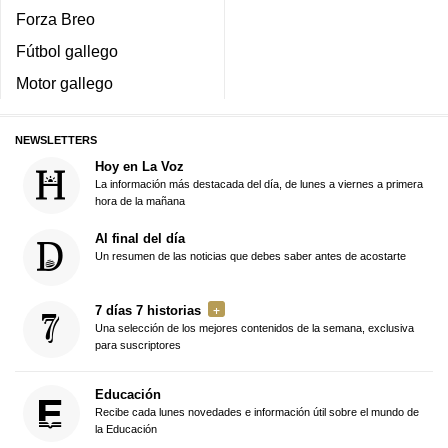
Forza Breo
Fútbol gallego
Motor gallego
NEWSLETTERS
Hoy en La Voz
La información más destacada del día, de lunes a viernes a primera
hora de la mañana
Al final del día
Un resumen de las noticias que debes saber antes de acostarte
7 días 7 historias
Una selección de los mejores contenidos de la semana, exclusiva
para suscriptores
Educación
Recibe cada lunes novedades e información útil sobre el mundo de
la Educación