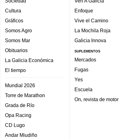
Sociedad
Ven A Galicia
Cultura
Enfoque
Gráficos
Vive el Camino
Somos Agro
La Mochila Roja
Somos Mar
Galicia Innova
Obituarios
SUPLEMENTOS
Mercados
La Galicia Económica
Fugas
El tiempo
Yes
Mundial 2026
Escuela
Torre de Marathon
On, revista de motor
Grada de Río
Opa Racing
CD Lugo
Andar Miudiño