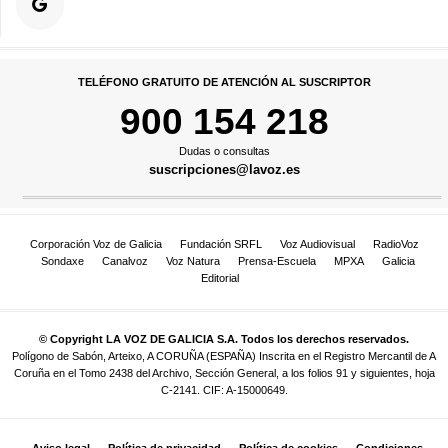
TELÉFONO GRATUITO DE ATENCIÓN AL SUSCRIPTOR
900 154 218
Dudas o consultas
suscripciones@lavoz.es
Corporación Voz de Galicia
Fundación SRFL
Voz Audiovisual
RadioVoz
Sondaxe
Canalvoz
Voz Natura
Prensa-Escuela
MPXA
Galicia
Editorial
© Copyright LA VOZ DE GALICIA S.A. Todos los derechos reservados.
Polígono de Sabón, Arteixo, A CORUÑA (ESPAÑA) Inscrita en el Registro Mercantil de A
Coruña en el Tomo 2438 del Archivo, Sección General, a los folios 91 y siguientes, hoja
C-2141. CIF: A-15000649.
Aviso legal
Política de privacidad
Política de cookies
Condiciones